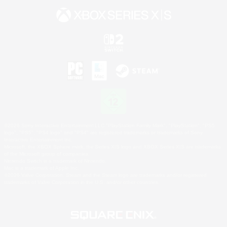
©2026 Sony Interactive Entertainment LLC."PlayStation Family Mark", "PlayStation", "PS5
logo", "PS5", "PS4 logo" and "PS4" are registered trademarks or trademarks of Sony
Interactive Entertainment Inc.
Microsoft, the XBOX Sphere mark, the Series X|S logo and XBOX Series X|S are trademarks
of the Microsoft group of companies.
Nintendo Switch is a trademark of Nintendo.
Mac is a trademark of Apple Inc.
©2026 Valve Corporation. Steam and the Steam logo are trademarks and/or registered
trademarks of Valve Corporation in the U.S. and/or other countries.