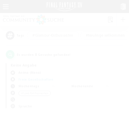
#Glamour-Enthusiasten
#Neulinge willkommen
Tags
0
Es wurden
Gesuche gefunden!
Keine Angabe
Anima (Mana)
Freie Gesellschaften
Wochentags
Wochenende
＃Lore-Enthusiasten
Sprache