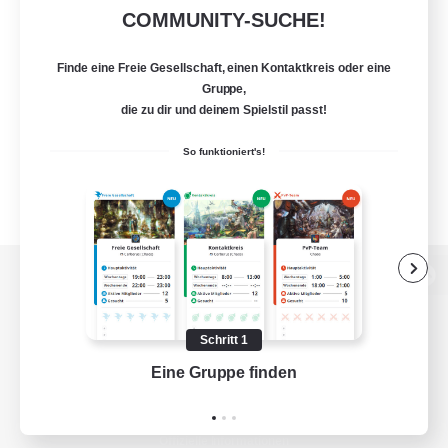
COMMUNITY-SUCHE!
Finde eine Freie Gesellschaft, einen Kontaktkreis oder eine
Gruppe,
die zu dir und deinem Spielstil passt!
So funktioniert's!
Zur PC-Seite
Schritt 1
Eine Gruppe finden
Auf 
Spiel herunterladen
Offizielle Informationen