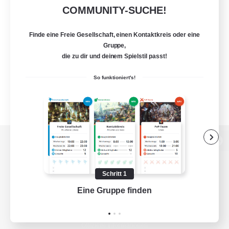
COMMUNITY-SUCHE!
Finde eine Freie Gesellschaft, einen Kontaktkreis oder eine
Gruppe,
die zu dir und deinem Spielstil passt!
So funktioniert's!
Zur PC-Seite
Schritt 1
Eine Gruppe finden
Auf 
Spiel herunterladen
Offizielle Informationen