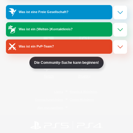
Was ist eine Freie Gesellschaft?
/
Facebook
X
News
Was ist ein (Welten-)Kontaktkreis?
Was ist ein PvP-Team?
YouTube
Instagram
Die Community-Suche kann beginnen!
Twitch
Bluesky
Lizenz
Regeln & Richtlinien
Datenschutzrichtlinie
Cookie-Richtlinien
Abo jetzt kündigen