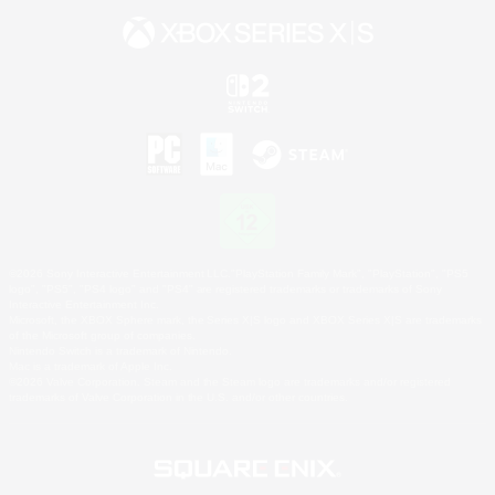
©2026 Sony Interactive Entertainment LLC."PlayStation Family Mark", "PlayStation", "PS5
logo", "PS5", "PS4 logo" and "PS4" are registered trademarks or trademarks of Sony
Interactive Entertainment Inc.
Microsoft, the XBOX Sphere mark, the Series X|S logo and XBOX Series X|S are trademarks
of the Microsoft group of companies.
Nintendo Switch is a trademark of Nintendo.
Mac is a trademark of Apple Inc.
©2026 Valve Corporation. Steam and the Steam logo are trademarks and/or registered
trademarks of Valve Corporation in the U.S. and/or other countries.