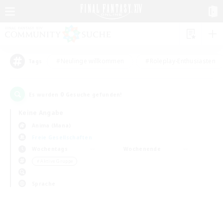
#Neulinge willkommen
#Roleplay-Enthusiasten
Tags
0
Es wurden
Gesuche gefunden!
Keine Angabe
Anima (Mana)
Freie Gesellschaften
Wochentags
Wochenende
＃Aktive Gruppe
Sprache