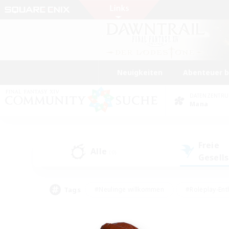
Neuigkeiten
Abenteuer 
DATENZENTR
Mana
Freie
Alle
(0)
Gesell
Tags
#Neulinge willkommen
#Roleplay-Ent
#Mehrsprachig
#Studentenfreundlich
#Screenshot-Enthusiasten
#Har