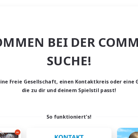
Wochenende
OMMEN BEI DER COMM
e
SUCHE!
eine Freie Gesellschaft, einen Kontaktkreis oder eine 
die zu dir und deinem Spielstil passt!
0 Gesuche
den keine Gesuche ge
So funktioniert's!
t aufgeben! Versuche es mit anderen Suchfil