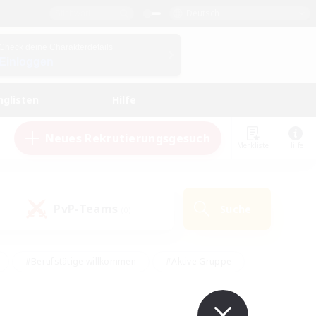
Deutsch
Check deine Charakterdetails
Einloggen
nglisten
Hilfe
Neues Rekrutierungsgesuch
Merkliste
Hilfe
PvP-Teams
Suche
(0)
#Berufstätige willkommen
#Aktive Gruppe
en
#Handwerker/Sammler
#Hohe Jagd
Enthusiasten
#PvP-Enthusiasten