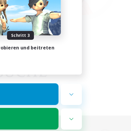
Schritt 3
obieren und beitreten