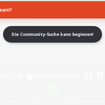
Team?
Spiel herunterladen
Offizielle Informationen
Die Community-Suche kann beginnen!
X
/
News
YouTube
Instagram
Twitch
Lizenz
Regeln & Richtlinien
Datenschutzrichtlinie
Cookie-Richtlinien
Abo jetzt kündige
 Family Mark", "PlayStation", "PS5 logo", "PS5", "PS4 logo" and "PS4" are registered trademark