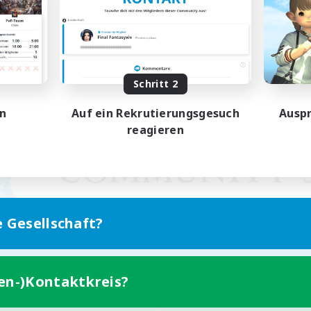
Schritt 2
en
Auf ein Rekrutierungsgesuch
Auspr
reagieren
e Gesellschaft?
ten-)Kontaktkreis?
Version für Mobilgeräte