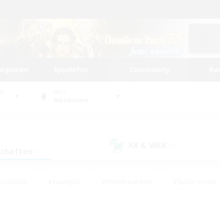
beginnen
Spielinfos
Community
Ra
UM
WELT
Masamune
KK & WKK
(0)
schaften
(0)
husiasten
#Zwanglos
#Elternfreundlich
#Spielerevents
#Unterkunft-Enthusiasten
#Glamour-Enthusiasten
#Schatzkart
dcore
#Hochstufige Inhalte
#Hobbys/Interessen
#Lore-