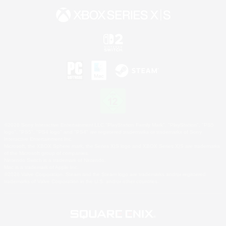
©2026 Sony Interactive Entertainment LLC."PlayStation Family Mark", "PlayStation", "PS5
logo", "PS5", "PS4 logo" and "PS4" are registered trademarks or trademarks of Sony
Interactive Entertainment Inc.
Microsoft, the XBOX Sphere mark, the Series X|S logo and XBOX Series X|S are trademarks
of the Microsoft group of companies.
Nintendo Switch is a trademark of Nintendo.
Mac is a trademark of Apple Inc.
©2026 Valve Corporation. Steam and the Steam logo are trademarks and/or registered
trademarks of Valve Corporation in the U.S. and/or other countries.