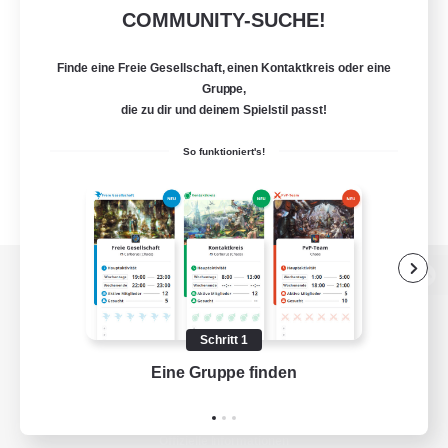
COMMUNITY-SUCHE!
Finde eine Freie Gesellschaft, einen Kontaktkreis oder eine
Gruppe,
die zu dir und deinem Spielstil passt!
So funktioniert's!
Zur PC-Seite
Schritt 1
Eine Gruppe finden
Auf 
Spiel herunterladen
Offizielle Informationen