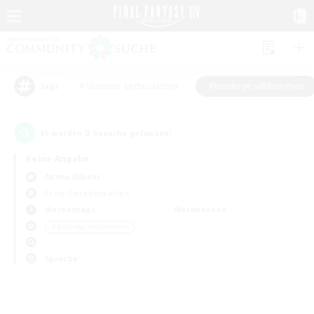
#Glamour-Enthusiasten
#Neulinge willkommen
Tags
0
Es wurden
Gesuche gefunden!
Keine Angabe
Anima (Mana)
Freie Gesellschaften
Wochentags
Wochenende
＃Neulinge willkommen
Sprache