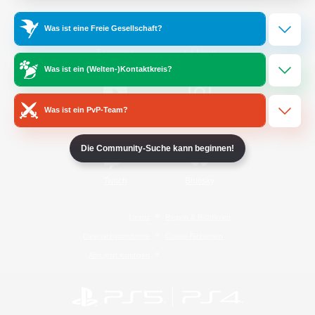
Was ist eine Freie Gesellschaft?
/
Facebook
X
News
Was ist ein (Welten-)Kontaktkreis?
Was ist ein PvP-Team?
YouTube
Instagram
Die Community-Suche kann beginnen!
Twitch
Bluesky
Lizenz
Regeln & Richtlinien
Datenschutzrichtlinie
Cookie-Richtlinien
Abo jetzt kündigen