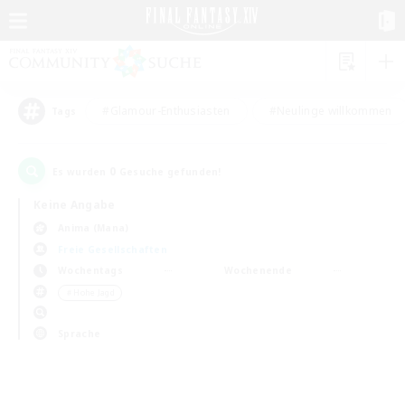
#Glamour-Enthusiasten
#Neulinge willkommen
Tags
0
Es wurden
Gesuche gefunden!
Keine Angabe
Anima (Mana)
Freie Gesellschaften
Wochentags
Wochenende
＃Hohe Jagd
Sprache