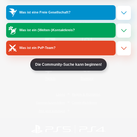
Was ist eine Freie Gesellschaft?
/
Facebook
X
News
Was ist ein (Welten-)Kontaktkreis?
Was ist ein PvP-Team?
YouTube
Instagram
Die Community-Suche kann beginnen!
Twitch
Bluesky
Lizenz
Regeln & Richtlinien
Datenschutzrichtlinie
Cookie-Richtlinien
Abo jetzt kündigen