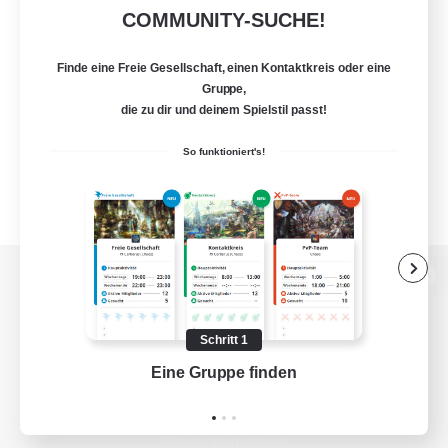
COMMUNITY-SUCHE!
Finde eine Freie Gesellschaft, einen Kontaktkreis oder eine
Gruppe,
die zu dir und deinem Spielstil passt!
So funktioniert's!
Zur PC-Seite
Schritt 1
Eine Gruppe finden
Auf 
Spiel herunterladen
Offizielle Informationen