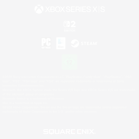
©2026 Sony Interactive Entertainment LLC."PlayStation Family Mark", "PlayStation", "PS5
logo", "PS5", "PS4 logo" and "PS4" are registered trademarks or trademarks of Sony
Interactive Entertainment Inc.
Microsoft, the XBOX Sphere mark, the Series X|S logo and XBOX Series X|S are trademarks
of the Microsoft group of companies.
Nintendo Switch is a trademark of Nintendo.
Mac is a trademark of Apple Inc.
©2026 Valve Corporation. Steam and the Steam logo are trademarks and/or registered
trademarks of Valve Corporation in the U.S. and/or other countries.