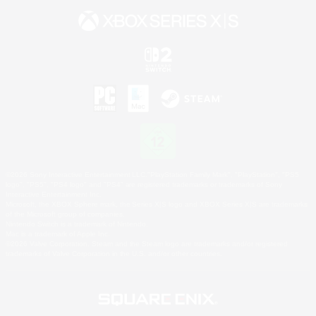
©2026 Sony Interactive Entertainment LLC."PlayStation Family Mark", "PlayStation", "PS5
logo", "PS5", "PS4 logo" and "PS4" are registered trademarks or trademarks of Sony
Interactive Entertainment Inc.
Microsoft, the XBOX Sphere mark, the Series X|S logo and XBOX Series X|S are trademarks
of the Microsoft group of companies.
Nintendo Switch is a trademark of Nintendo.
Mac is a trademark of Apple Inc.
©2026 Valve Corporation. Steam and the Steam logo are trademarks and/or registered
trademarks of Valve Corporation in the U.S. and/or other countries.