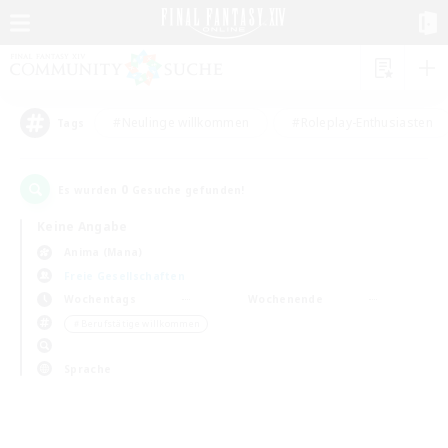
#Neulinge willkommen
#Roleplay-Enthusiasten
Tags
0
Es wurden
Gesuche gefunden!
Keine Angabe
Anima (Mana)
Freie Gesellschaften
Wochentags
Wochenende
＃Berufstätige willkommen
Sprache