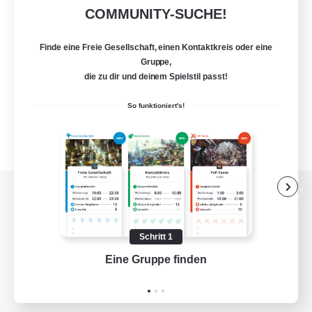
COMMUNITY-SUCHE!
Finde eine Freie Gesellschaft, einen Kontaktkreis oder eine
Gruppe,
die zu dir und deinem Spielstil passt!
So funktioniert's!
Zur PC-Seite
Schritt 1
Eine Gruppe finden
Auf 
Spiel herunterladen
Offizielle Informationen