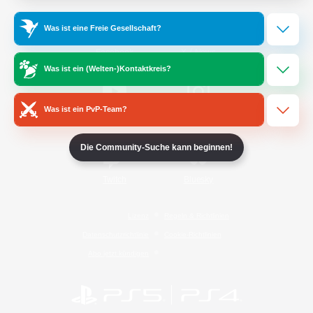
Was ist eine Freie Gesellschaft?
/
Facebook
X
News
Was ist ein (Welten-)Kontaktkreis?
Was ist ein PvP-Team?
YouTube
Instagram
Die Community-Suche kann beginnen!
Twitch
Bluesky
Lizenz
Regeln & Richtlinien
Datenschutzrichtlinie
Cookie-Richtlinien
Abo jetzt kündigen