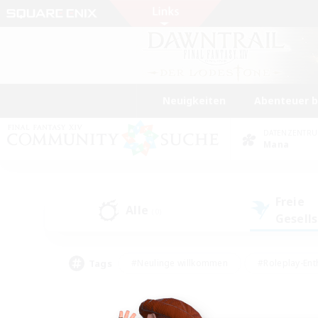
Neuigkeiten
Abenteuer 
DATENZENTR
Mana
Freie
Alle
(0)
Gesell
Tags
#Neulinge willkommen
#Roleplay-Ent
#Mehrsprachig
#Unterkunft-Enthusias
#Screenshot-Enthusiasten
#Hochstufig