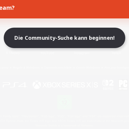
Team?
Spiel herunterladen
Offizielle Informationen
Die Community-Suche kann beginnen!
X
/
News
YouTube
Instagram
Twitch
Lizenz
Regeln & Richtlinien
Datenschutzrichtlinie
Cookie-Richtlinien
Abo jetzt kündige
 Family Mark", "PlayStation", "PS5 logo", "PS5", "PS4 logo" and "PS4" are registered trademark
XBOX Sphere mark, the Series X|S logo and XBOX Series X|S are trademarks of the Microsoft gro
Nintendo Switch is a trademark of Nintendo.