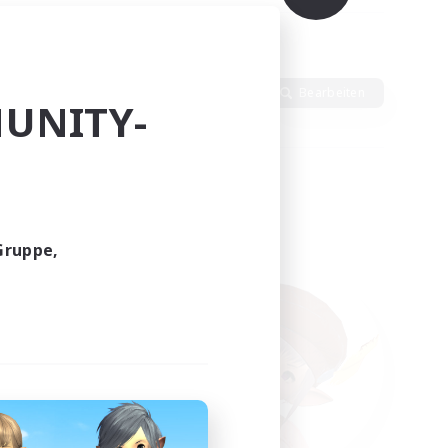
Sprache
Bearbeiten
UNITY-
Gruppe,
funden.
tern!