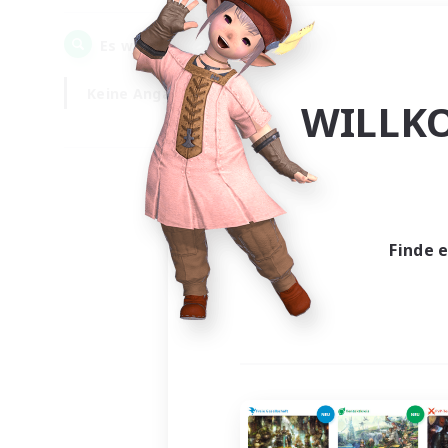
0
Es wurden
Gesuche gefunden!
Keine Angabe
Wochentags
WILLK
Finde 
Es wur
Nich