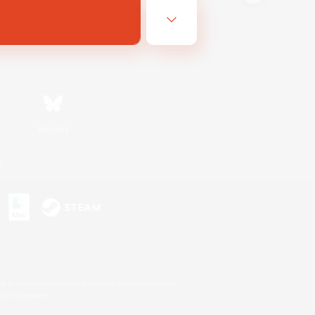
Bluesky
n
s or trademarks of Sony Interactive Entertainment Inc.
up of companies.