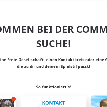
Wochenende
＃Mehrsprachig
OMMEN BEI DER COMM
SUCHE!
eine Freie Gesellschaft, einen Kontaktkreis oder eine 
0 Gesuche
die zu dir und deinem Spielstil passt!
den keine Gesuche ge
So funktioniert's!
t aufgeben! Versuche es mit anderen Suchfil