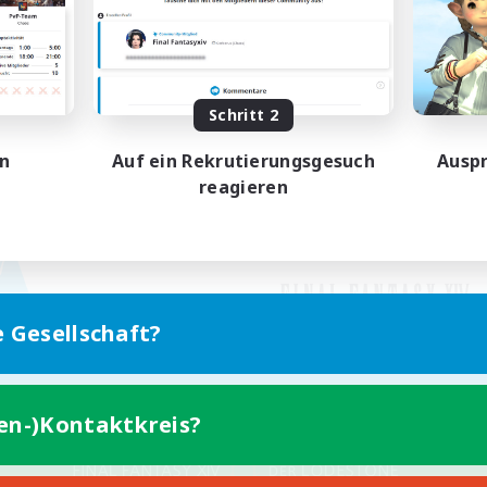
Schritt 2
en
Auf ein Rekrutierungsgesuch
Auspr
reagieren
e Gesellschaft?
ten-)Kontaktkreis?
Version für Mobilgeräte