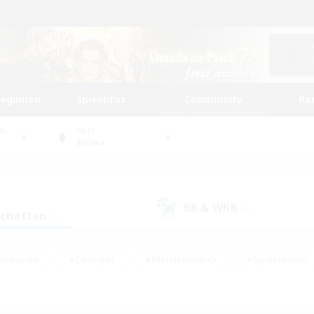
beginnen
Spielinfos
Community
Ra
UM
WELT
Anima
KK & WKK
(0)
schaften
(0)
husiasten
#Zwanglos
#Elternfreundlich
#Spielerevents
ten
#Glamour-Enthusiasten
#Schatzkarten
#Studentenfr
e Inhalte
#Lore-Enthusiasten
#Handwerker/Sammler
#