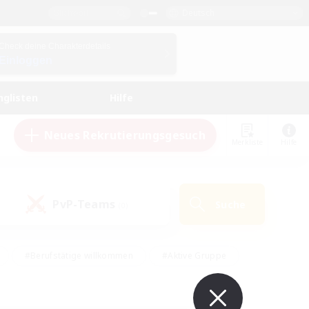
Deutsch
Check deine Charakterdetails
Einloggen
nglisten
Hilfe
Neues Rekrutierungsgesuch
Merkliste
Hilfe
PvP-Teams
Suche
(0)
#Berufstätige willkommen
#Aktive Gruppe
eundlich
#Hardcore
#Hohe Jagd
Hobbys/Interessen
#PvP-Enthusiasten