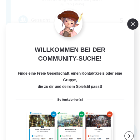
Titan [Mana]
5
Gesucht
基本自由、パーティ募集、新人続々加入中！
WILLKOMMEN BEI DER
COMMUNITY-SUCHE!
Finde eine Freie Gesellschaft, einen Kontaktkreis oder eine
Gruppe,
die zu dir und deinem Spielstil passt!
JA
So funktioniert's!
Details ansehen
Endet am 03.09.2026
Freie Gesellschaft
NEU