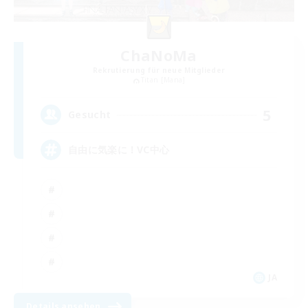
ChaNoMa
Rekrutierung für neue Mitglieder
Titan [Mana]
5
Gesucht
自由に気楽に！VC中心
JA
Details ansehen