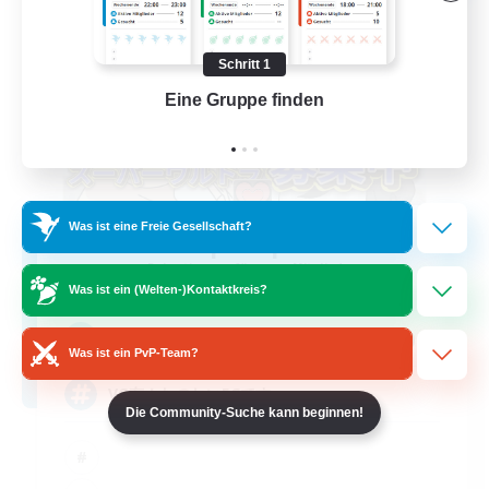
Schritt 1
Eine Gruppe finden
Auf 
Was ist eine Freie Gesellschaft?
pri&qa
Rekrutierung für neue Mitglieder
Titan [Mana]
Was ist ein (Welten-)Kontaktkreis?
100
Gesucht
Was ist ein PvP-Team?
VC有！たのしいFCです
Die Community-Suche kann beginnen!