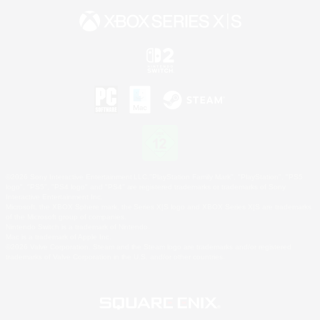
©2026 Sony Interactive Entertainment LLC."PlayStation Family Mark", "PlayStation", "PS5
logo", "PS5", "PS4 logo" and "PS4" are registered trademarks or trademarks of Sony
Interactive Entertainment Inc.
Microsoft, the XBOX Sphere mark, the Series X|S logo and XBOX Series X|S are trademarks
of the Microsoft group of companies.
Nintendo Switch is a trademark of Nintendo.
Mac is a trademark of Apple Inc.
©2026 Valve Corporation. Steam and the Steam logo are trademarks and/or registered
trademarks of Valve Corporation in the U.S. and/or other countries.