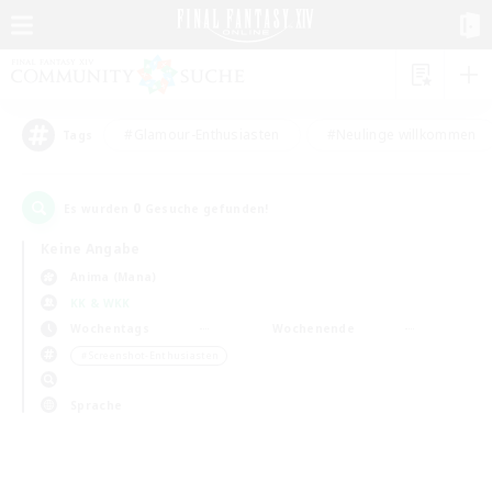
#Glamour-Enthusiasten
#Neulinge willkommen
Tags
0
Es wurden
Gesuche gefunden!
Keine Angabe
Anima (Mana)
KK & WKK
Wochentags
Wochenende
＃Screenshot-Enthusiasten
Sprache