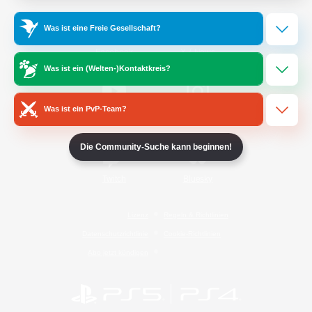
Was ist eine Freie Gesellschaft?
/
Facebook
X
News
Was ist ein (Welten-)Kontaktkreis?
Was ist ein PvP-Team?
YouTube
Instagram
Die Community-Suche kann beginnen!
Twitch
Bluesky
Lizenz
Regeln & Richtlinien
Datenschutzrichtlinie
Cookie-Richtlinien
Abo jetzt kündigen