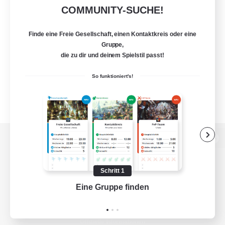
COMMUNITY-SUCHE!
Finde eine Freie Gesellschaft, einen Kontaktkreis oder eine
Gruppe,
die zu dir und deinem Spielstil passt!
So funktioniert's!
Zur PC-Seite
Schritt 1
Eine Gruppe finden
Auf 
Spiel herunterladen
Offizielle Informationen