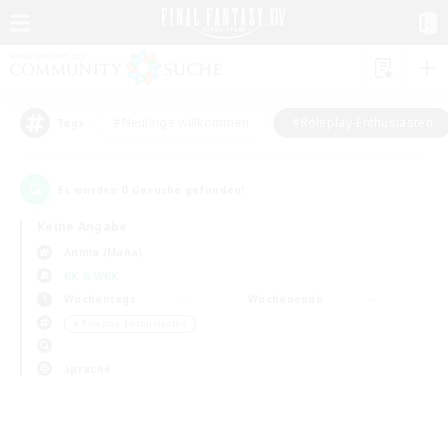
#Neulinge willkommen
#Roleplay-Enthusiasten
Tags
0
Es wurden
Gesuche gefunden!
Keine Angabe
Anima (Mana)
KK & WKK
Wochentags
Wochenende
＃Roleplay-Enthusiasten
Sprache