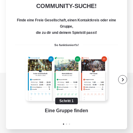
COMMUNITY-SUCHE!
Finde eine Freie Gesellschaft, einen Kontaktkreis oder eine
Gruppe,
die zu dir und deinem Spielstil passt!
So funktioniert's!
Zur PC-Seite
Schritt 1
Eine Gruppe finden
Auf 
Spiel herunterladen
Offizielle Informationen