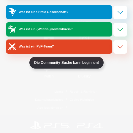
Was ist eine Freie Gesellschaft?
/
Facebook
X
News
Was ist ein (Welten-)Kontaktkreis?
Was ist ein PvP-Team?
YouTube
Instagram
Die Community-Suche kann beginnen!
Twitch
Bluesky
Lizenz
Regeln & Richtlinien
Datenschutzrichtlinie
Cookie-Richtlinien
Abo jetzt kündigen