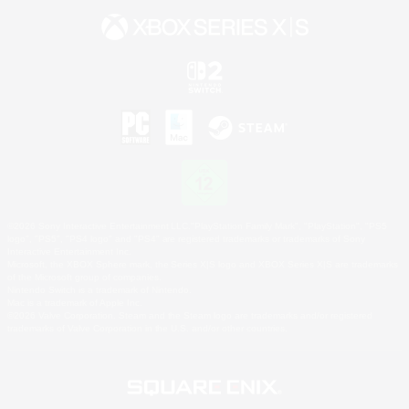
©2026 Sony Interactive Entertainment LLC."PlayStation Family Mark", "PlayStation", "PS5
logo", "PS5", "PS4 logo" and "PS4" are registered trademarks or trademarks of Sony
Interactive Entertainment Inc.
Microsoft, the XBOX Sphere mark, the Series X|S logo and XBOX Series X|S are trademarks
of the Microsoft group of companies.
Nintendo Switch is a trademark of Nintendo.
Mac is a trademark of Apple Inc.
©2026 Valve Corporation. Steam and the Steam logo are trademarks and/or registered
trademarks of Valve Corporation in the U.S. and/or other countries.