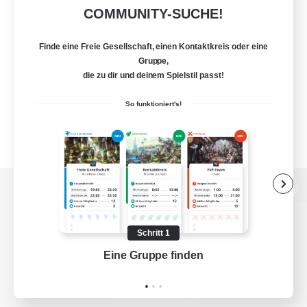
COMMUNITY-SUCHE!
Finde eine Freie Gesellschaft, einen Kontaktkreis oder eine
Gruppe,
die zu dir und deinem Spielstil passt!
So funktioniert's!
Zur PC-Seite
Schritt 1
Eine Gruppe finden
Auf 
Spiel herunterladen
Offizielle Informationen