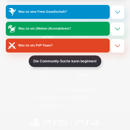
Was ist eine Freie Gesellschaft?
/
Facebook
X
News
Was ist ein (Welten-)Kontaktkreis?
Was ist ein PvP-Team?
YouTube
Instagram
Die Community-Suche kann beginnen!
Twitch
Bluesky
Lizenz
Regeln & Richtlinien
Datenschutzrichtlinie
Cookie-Richtlinien
Abo jetzt kündigen