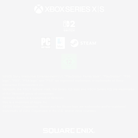
©2026 Sony Interactive Entertainment LLC."PlayStation Family Mark", "PlayStation", "PS5
logo", "PS5", "PS4 logo" and "PS4" are registered trademarks or trademarks of Sony
Interactive Entertainment Inc.
Microsoft, the XBOX Sphere mark, the Series X|S logo and XBOX Series X|S are trademarks
of the Microsoft group of companies.
Nintendo Switch is a trademark of Nintendo.
Mac is a trademark of Apple Inc.
©2026 Valve Corporation. Steam and the Steam logo are trademarks and/or registered
trademarks of Valve Corporation in the U.S. and/or other countries.