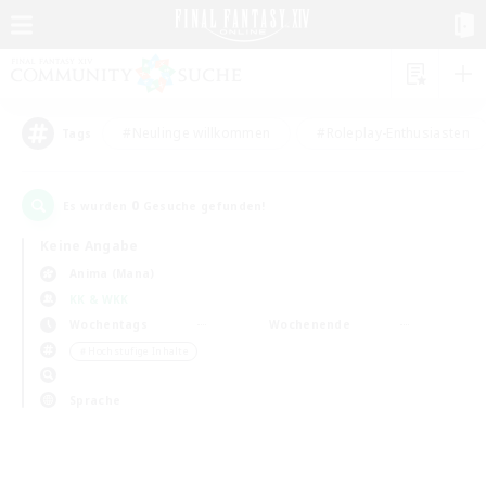
#Neulinge willkommen
#Roleplay-Enthusiasten
Tags
0
Es wurden
Gesuche gefunden!
Keine Angabe
Anima (Mana)
KK & WKK
Wochentags
Wochenende
＃Hochstufige Inhalte
Sprache