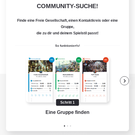
COMMUNITY-SUCHE!
Finde eine Freie Gesellschaft, einen Kontaktkreis oder eine
Gruppe,
die zu dir und deinem Spielstil passt!
So funktioniert's!
Zur PC-Seite
Schritt 1
Eine Gruppe finden
Auf 
Spiel herunterladen
Offizielle Informationen