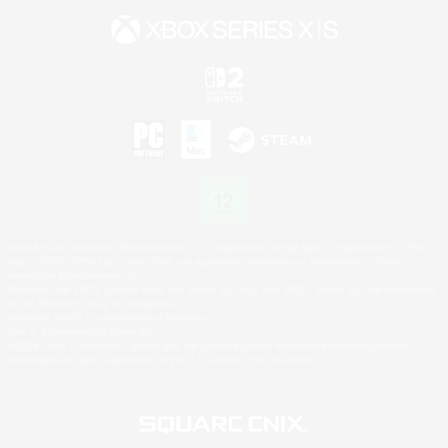
©2026 Sony Interactive Entertainment LLC."PlayStation Family Mark", "PlayStation", "PS5
logo", "PS5", "PS4 logo" and "PS4" are registered trademarks or trademarks of Sony
Interactive Entertainment Inc.
Microsoft, the XBOX Sphere mark, the Series X|S logo and XBOX Series X|S are trademarks
of the Microsoft group of companies.
Nintendo Switch is a trademark of Nintendo.
Mac is a trademark of Apple Inc.
©2026 Valve Corporation. Steam and the Steam logo are trademarks and/or registered
trademarks of Valve Corporation in the U.S. and/or other countries.