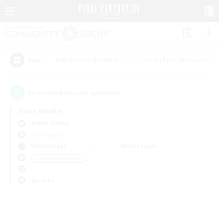
#Neulinge willkommen
#Roleplay-Enthusiasten
Tags
0
Es wurden
Gesuche gefunden!
Keine Angabe
Anima (Mana)
PvP-Teams
Wochentags
Wochenende
＃Lore-Enthusiasten
Sprache