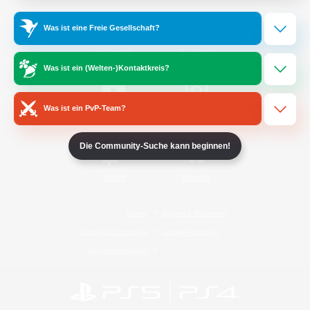
Was ist eine Freie Gesellschaft?
/
Facebook
X
News
Was ist ein (Welten-)Kontaktkreis?
Was ist ein PvP-Team?
YouTube
Instagram
Die Community-Suche kann beginnen!
Twitch
Bluesky
Lizenz
Regeln & Richtlinien
Datenschutzrichtlinie
Cookie-Richtlinien
Abo jetzt kündigen