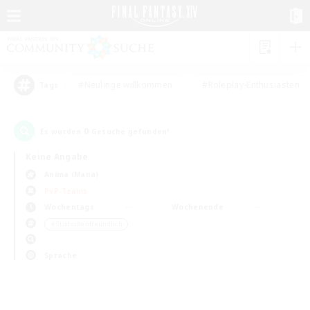
#Neulinge willkommen
#Roleplay-Enthusiasten
Tags
0
Es wurden
Gesuche gefunden!
Keine Angabe
Anima (Mana)
PvP-Teams
Wochentags
Wochenende
＃Studentenfreundlich
Sprache