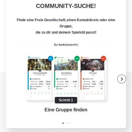
COMMUNITY-SUCHE!
Finde eine Freie Gesellschaft, einen Kontaktkreis oder eine
Gruppe,
die zu dir und deinem Spielstil passt!
So funktioniert's!
Zur PC-Seite
Schritt 1
Eine Gruppe finden
Auf 
Spiel herunterladen
Offizielle Informationen