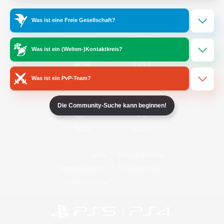
Was ist eine Freie Gesellschaft?
/
Facebook
X
News
Was ist ein (Welten-)Kontaktkreis?
Was ist ein PvP-Team?
YouTube
Instagram
Die Community-Suche kann beginnen!
Twitch
Bluesky
Lizenz
Regeln & Richtlinien
Datenschutzrichtlinie
Cookie-Richtlinien
Abo jetzt kündigen