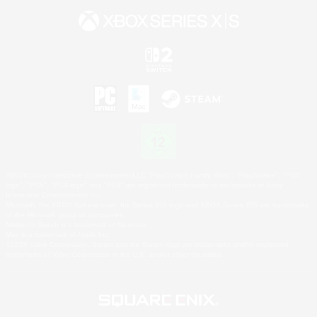
©2026 Sony Interactive Entertainment LLC."PlayStation Family Mark", "PlayStation", "PS5
logo", "PS5", "PS4 logo" and "PS4" are registered trademarks or trademarks of Sony
Interactive Entertainment Inc.
Microsoft, the XBOX Sphere mark, the Series X|S logo and XBOX Series X|S are trademarks
of the Microsoft group of companies.
Nintendo Switch is a trademark of Nintendo.
Mac is a trademark of Apple Inc.
©2026 Valve Corporation. Steam and the Steam logo are trademarks and/or registered
trademarks of Valve Corporation in the U.S. and/or other countries.