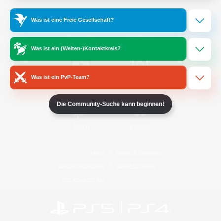
Was ist eine Freie Gesellschaft?
/
Facebook
X
News
Was ist ein (Welten-)Kontaktkreis?
Was ist ein PvP-Team?
YouTube
Instagram
Die Community-Suche kann beginnen!
Twitch
Bluesky
Lizenz
Regeln & Richtlinien
Datenschutzrichtlinie
Cookie-Richtlinien
Abo jetzt kündigen