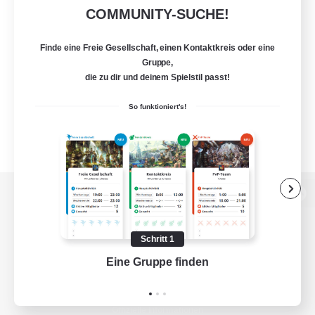
COMMUNITY-SUCHE!
Finde eine Freie Gesellschaft, einen Kontaktkreis oder eine
Gruppe,
die zu dir und deinem Spielstil passt!
So funktioniert's!
Zur PC-Seite
Schritt 1
Eine Gruppe finden
Auf 
Spiel herunterladen
Offizielle Informationen