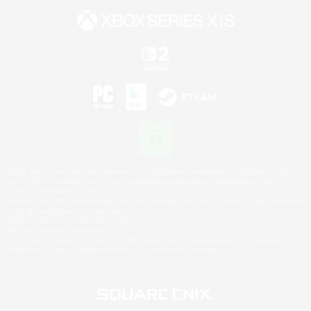
©2026 Sony Interactive Entertainment LLC."PlayStation Family Mark", "PlayStation", "PS5
logo", "PS5", "PS4 logo" and "PS4" are registered trademarks or trademarks of Sony
Interactive Entertainment Inc.
Microsoft, the XBOX Sphere mark, the Series X|S logo and XBOX Series X|S are trademarks
of the Microsoft group of companies.
Nintendo Switch is a trademark of Nintendo.
Mac is a trademark of Apple Inc.
©2026 Valve Corporation. Steam and the Steam logo are trademarks and/or registered
trademarks of Valve Corporation in the U.S. and/or other countries.