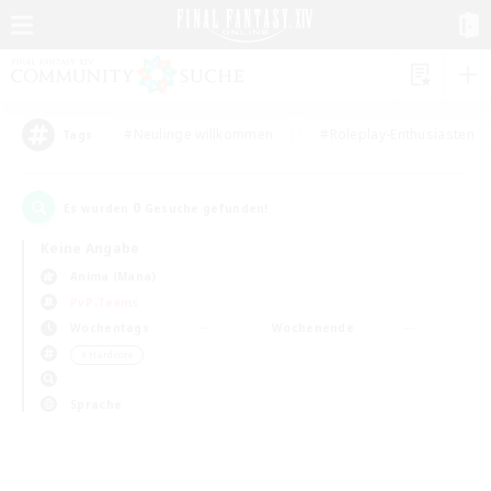
#Neulinge willkommen
#Roleplay-Enthusiasten
Tags
0
Es wurden
Gesuche gefunden!
Keine Angabe
Anima (Mana)
PvP-Teams
Wochentags
Wochenende
＃Hardcore
Sprache