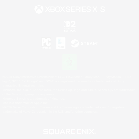
©2026 Sony Interactive Entertainment LLC."PlayStation Family Mark", "PlayStation", "PS5
logo", "PS5", "PS4 logo" and "PS4" are registered trademarks or trademarks of Sony
Interactive Entertainment Inc.
Microsoft, the XBOX Sphere mark, the Series X|S logo and XBOX Series X|S are trademarks
of the Microsoft group of companies.
Nintendo Switch is a trademark of Nintendo.
Mac is a trademark of Apple Inc.
©2026 Valve Corporation. Steam and the Steam logo are trademarks and/or registered
trademarks of Valve Corporation in the U.S. and/or other countries.