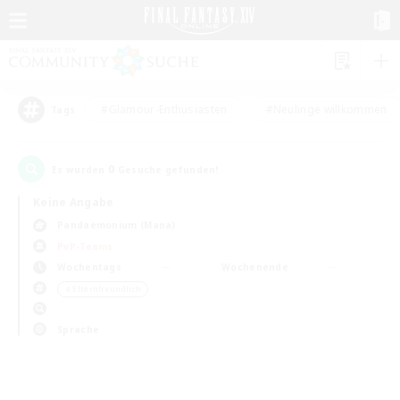
#Glamour-Enthusiasten
#Neulinge willkommen
Tags
0
Es wurden
Gesuche gefunden!
Keine Angabe
Pandaemonium (Mana)
PvP-Teams
Wochentags
Wochenende
＃Elternfreundlich
Sprache