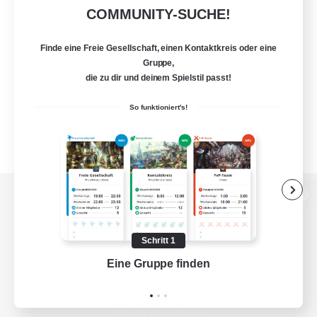
COMMUNITY-SUCHE!
Finde eine Freie Gesellschaft, einen Kontaktkreis oder eine
Gruppe,
die zu dir und deinem Spielstil passt!
So funktioniert's!
Zur PC-Seite
Schritt 1
Eine Gruppe finden
Auf 
Spiel herunterladen
Offizielle Informationen