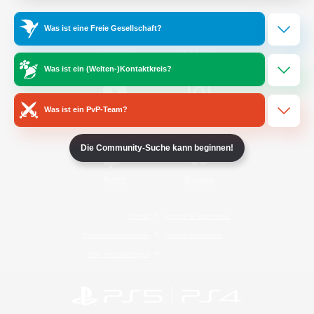
Was ist eine Freie Gesellschaft?
/
Facebook
X
News
Was ist ein (Welten-)Kontaktkreis?
Was ist ein PvP-Team?
YouTube
Instagram
Die Community-Suche kann beginnen!
Twitch
Bluesky
Lizenz
Regeln & Richtlinien
Datenschutzrichtlinie
Cookie-Richtlinien
Abo jetzt kündigen