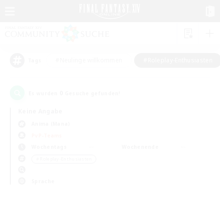
#Neulinge willkommen
#Roleplay-Enthusiasten
Tags
0
Es wurden
Gesuche gefunden!
Keine Angabe
Anima (Mana)
PvP-Teams
Wochentags
Wochenende
＃Roleplay-Enthusiasten
Sprache