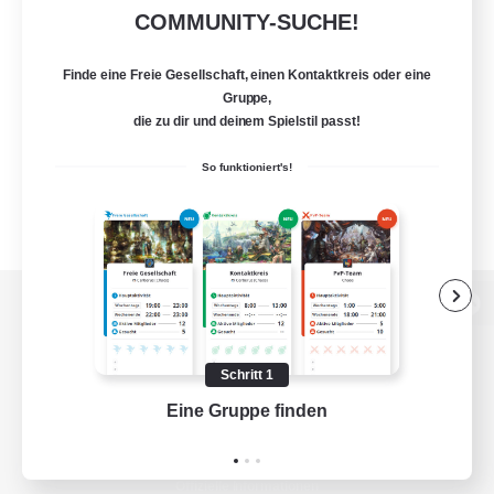
COMMUNITY-SUCHE!
Finde eine Freie Gesellschaft, einen Kontaktkreis oder eine
Gruppe,
die zu dir und deinem Spielstil passt!
So funktioniert's!
Zur PC-Seite
Schritt 1
Eine Gruppe finden
Auf 
Spiel herunterladen
Offizielle Informationen