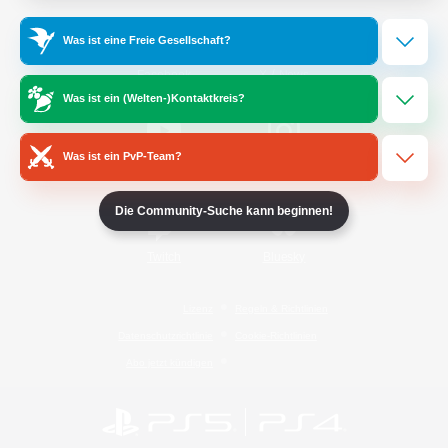
Was ist eine Freie Gesellschaft?
/
Facebook
X
News
Was ist ein (Welten-)Kontaktkreis?
Was ist ein PvP-Team?
YouTube
Instagram
Die Community-Suche kann beginnen!
Twitch
Bluesky
Lizenz
Regeln & Richtlinien
Datenschutzrichtlinie
Cookie-Richtlinien
Abo jetzt kündigen