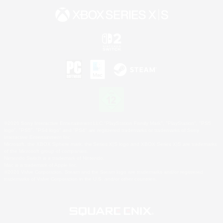
©2026 Sony Interactive Entertainment LLC."PlayStation Family Mark", "PlayStation", "PS5
logo", "PS5", "PS4 logo" and "PS4" are registered trademarks or trademarks of Sony
Interactive Entertainment Inc.
Microsoft, the XBOX Sphere mark, the Series X|S logo and XBOX Series X|S are trademarks
of the Microsoft group of companies.
Nintendo Switch is a trademark of Nintendo.
Mac is a trademark of Apple Inc.
©2026 Valve Corporation. Steam and the Steam logo are trademarks and/or registered
trademarks of Valve Corporation in the U.S. and/or other countries.