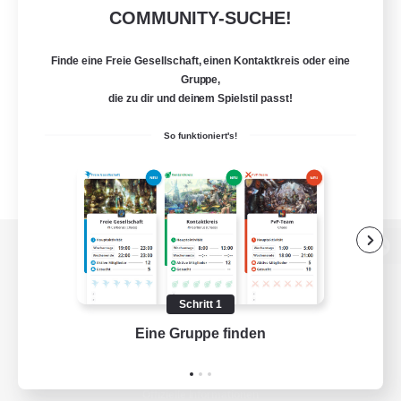
COMMUNITY-SUCHE!
Finde eine Freie Gesellschaft, einen Kontaktkreis oder eine
Gruppe,
die zu dir und deinem Spielstil passt!
So funktioniert's!
Zur PC-Seite
Schritt 1
Eine Gruppe finden
Auf 
Spiel herunterladen
Offizielle Informationen