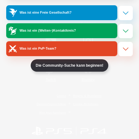
Was ist eine Freie Gesellschaft?
/
Facebook
X
News
Was ist ein (Welten-)Kontaktkreis?
Was ist ein PvP-Team?
YouTube
Instagram
Die Community-Suche kann beginnen!
Twitch
Bluesky
Lizenz
Regeln & Richtlinien
Datenschutzrichtlinie
Cookie-Richtlinien
Abo jetzt kündigen