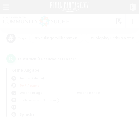
#Neulinge willkommen
#Roleplay-Enthusiasten
Tags
0
Es wurden
Gesuche gefunden!
Keine Angabe
Anima (Mana)
PvP-Teams
Wochentags
Wochenende
＃Handwerker/Sammler
Sprache