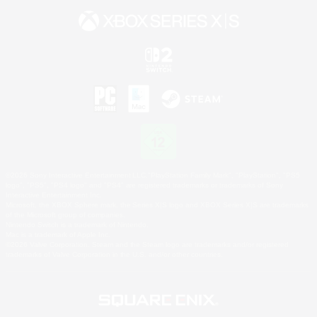
©2026 Sony Interactive Entertainment LLC."PlayStation Family Mark", "PlayStation", "PS5
logo", "PS5", "PS4 logo" and "PS4" are registered trademarks or trademarks of Sony
Interactive Entertainment Inc.
Microsoft, the XBOX Sphere mark, the Series X|S logo and XBOX Series X|S are trademarks
of the Microsoft group of companies.
Nintendo Switch is a trademark of Nintendo.
Mac is a trademark of Apple Inc.
©2026 Valve Corporation. Steam and the Steam logo are trademarks and/or registered
trademarks of Valve Corporation in the U.S. and/or other countries.