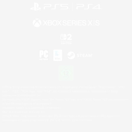
©2026 Sony Interactive Entertainment LLC."PlayStation Family Mark", "PlayStation", "PS5
logo", "PS5", "PS4 logo" and "PS4" are registered trademarks or trademarks of Sony
Interactive Entertainment Inc.
Microsoft, the XBOX Sphere mark, the Series X|S logo and XBOX Series X|S are trademarks
of the Microsoft group of companies.
Nintendo Switch is a trademark of Nintendo.
Mac is a trademark of Apple Inc.
©2026 Valve Corporation. Steam and the Steam logo are trademarks and/or registered
trademarks of Valve Corporation in the U.S. and/or other countries.