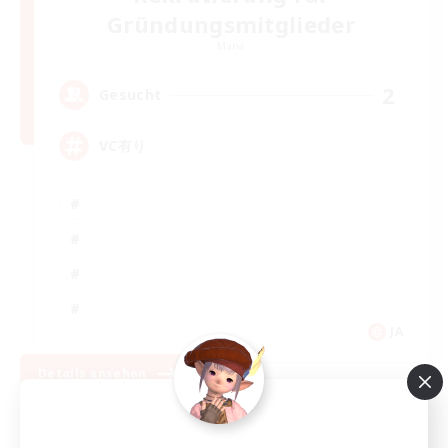
Gründungsmitglieder
Mana
2
Gesucht
VC有り
JA
Details ansehen
Endet am 05.09.2026