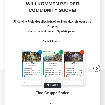
WILLKOMMEN BEI DER
COMMUNITY-SUCHE!
Finde eine Freie Gesellschaft, einen Kontaktkreis oder eine
Gruppe,
die zu dir und deinem Spielstil passt!
So funktioniert's!
Zur PC-Seite
Schritt 1
Eine Gruppe finden
Auf 
Spiel herunterladen