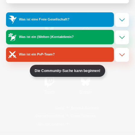
Offizielle Informationen
Was ist eine Freie Gesellschaft?
/
Facebook
X
News
Was ist ein (Welten-)Kontaktkreis?
Was ist ein PvP-Team?
YouTube
Instagram
Die Community-Suche kann beginnen!
Twitch
Bluesky
Lizenz
Regeln & Richtlinien
Datenschutzrichtlinie
Cookie-Richtlinien
Abo jetzt kündigen