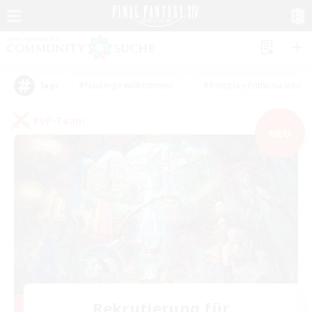
#Neulinge willkommen
#Roleplay-Enthusiasten
Tags
PvP-Team
NEU
Rekrutierung für