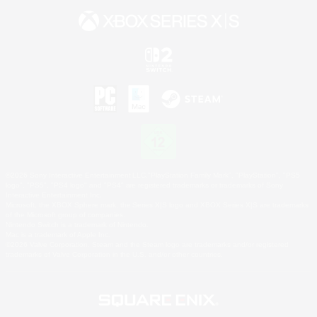
©2026 Sony Interactive Entertainment LLC."PlayStation Family Mark", "PlayStation", "PS5
logo", "PS5", "PS4 logo" and "PS4" are registered trademarks or trademarks of Sony
Interactive Entertainment Inc.
Microsoft, the XBOX Sphere mark, the Series X|S logo and XBOX Series X|S are trademarks
of the Microsoft group of companies.
Nintendo Switch is a trademark of Nintendo.
Mac is a trademark of Apple Inc.
©2026 Valve Corporation. Steam and the Steam logo are trademarks and/or registered
trademarks of Valve Corporation in the U.S. and/or other countries.