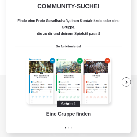
COMMUNITY-SUCHE!
Finde eine Freie Gesellschaft, einen Kontaktkreis oder eine
Gruppe,
die zu dir und deinem Spielstil passt!
So funktioniert's!
Zur PC-Seite
Schritt 1
Eine Gruppe finden
Auf 
Spiel herunterladen
Offizielle Informationen