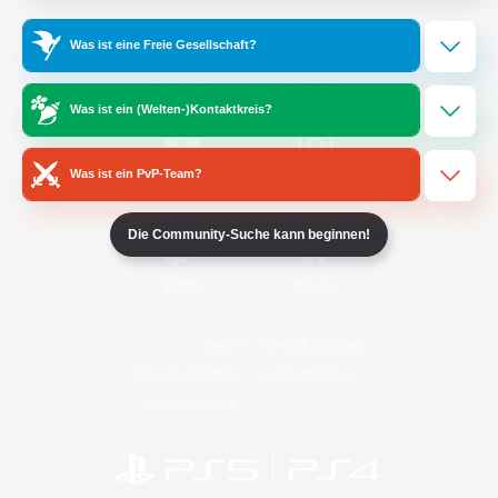
Was ist eine Freie Gesellschaft?
/
Facebook
X
News
Was ist ein (Welten-)Kontaktkreis?
Was ist ein PvP-Team?
YouTube
Instagram
Die Community-Suche kann beginnen!
Twitch
Bluesky
Lizenz
Regeln & Richtlinien
Datenschutzrichtlinie
Cookie-Richtlinien
Abo jetzt kündigen