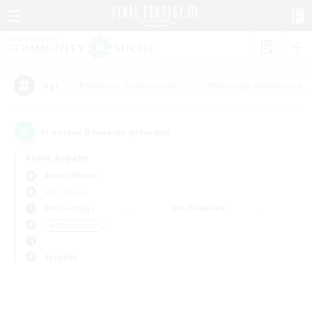
#Glamour-Enthusiasten
#Neulinge willkommen
Tags
0
Es wurden
Gesuche gefunden!
Keine Angabe
Anima (Mana)
PvP-Teams
Wochentags
Wochenende
＃Schatzkarten
Sprache