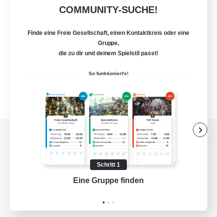
COMMUNITY-SUCHE!
Finde eine Freie Gesellschaft, einen Kontaktkreis oder eine
Gruppe,
die zu dir und deinem Spielstil passt!
So funktioniert's!
Zur PC-Seite
Schritt 1
Eine Gruppe finden
Auf 
Spiel herunterladen
Offizielle Informationen