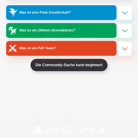
Was ist eine Freie Gesellschaft?
/
Facebook
X
News
Was ist ein (Welten-)Kontaktkreis?
Was ist ein PvP-Team?
YouTube
Instagram
Die Community-Suche kann beginnen!
Twitch
Bluesky
Lizenz
Regeln & Richtlinien
Datenschutzrichtlinie
Cookie-Richtlinien
Abo jetzt kündigen