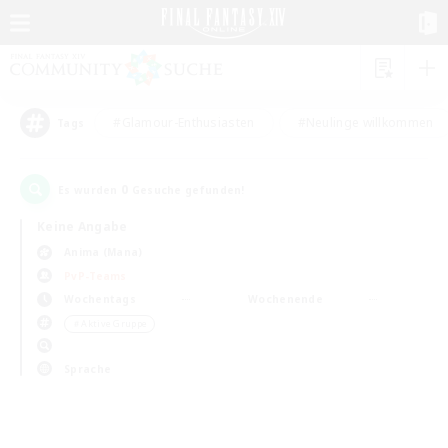
#Glamour-Enthusiasten
#Neulinge willkommen
Tags
0
Es wurden
Gesuche gefunden!
Keine Angabe
Anima (Mana)
PvP-Teams
Wochentags
Wochenende
＃Aktive Gruppe
Sprache