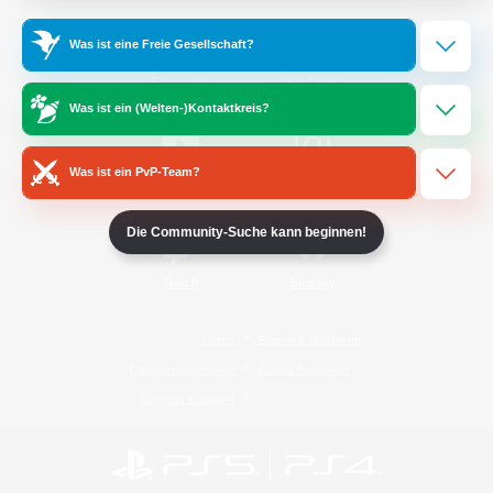
Was ist eine Freie Gesellschaft?
/
Facebook
X
News
Was ist ein (Welten-)Kontaktkreis?
Was ist ein PvP-Team?
YouTube
Instagram
Die Community-Suche kann beginnen!
Twitch
Bluesky
Lizenz
Regeln & Richtlinien
Datenschutzrichtlinie
Cookie-Richtlinien
Abo jetzt kündigen