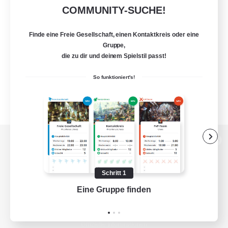
COMMUNITY-SUCHE!
Finde eine Freie Gesellschaft, einen Kontaktkreis oder eine
Gruppe,
die zu dir und deinem Spielstil passt!
So funktioniert's!
Zur PC-Seite
Schritt 1
Eine Gruppe finden
Auf 
Spiel herunterladen
Offizielle Informationen