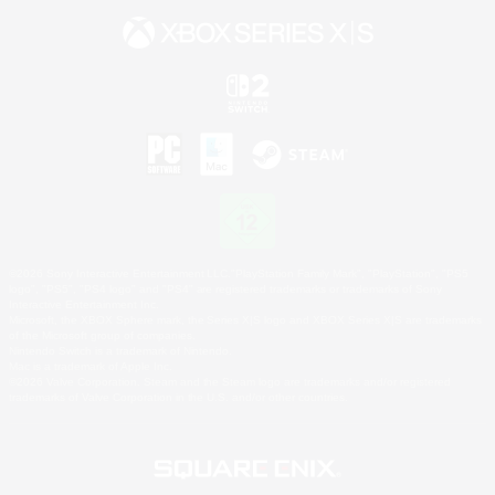
©2026 Sony Interactive Entertainment LLC."PlayStation Family Mark", "PlayStation", "PS5
logo", "PS5", "PS4 logo" and "PS4" are registered trademarks or trademarks of Sony
Interactive Entertainment Inc.
Microsoft, the XBOX Sphere mark, the Series X|S logo and XBOX Series X|S are trademarks
of the Microsoft group of companies.
Nintendo Switch is a trademark of Nintendo.
Mac is a trademark of Apple Inc.
©2026 Valve Corporation. Steam and the Steam logo are trademarks and/or registered
trademarks of Valve Corporation in the U.S. and/or other countries.