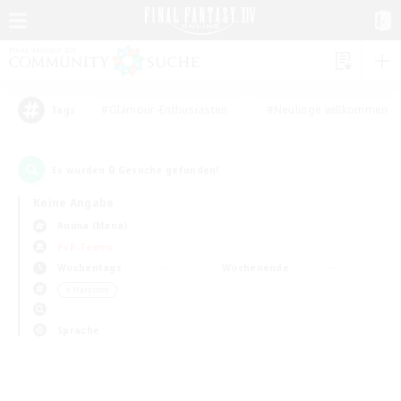
#Glamour-Enthusiasten
#Neulinge willkommen
Tags
0
Es wurden
Gesuche gefunden!
Keine Angabe
Anima (Mana)
PvP-Teams
Wochentags
Wochenende
＃Hardcore
Sprache