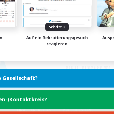
Schritt 2
en
Auf ein Rekrutierungsgesuch
Auspr
reagieren
e Gesellschaft?
ten-)Kontaktkreis?
Version für Mobilgeräte