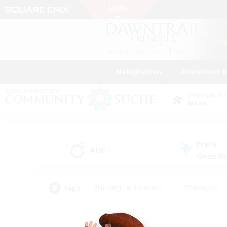
Neuigkeiten
Abenteuer 
DATENZENTR
Mana
Freie
Alle
(0)
Gesell
Tags
#Neulinge willkommen
#Zwanglos
#Mehrsprachig
#Hochstufige Inhalte
#Glamour-Enthusiasten
#Handwer