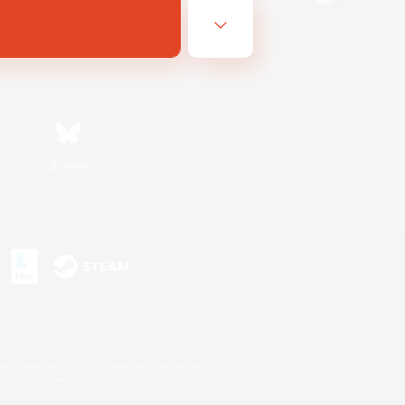
Bluesky
n
s or trademarks of Sony Interactive Entertainment Inc.
up of companies.