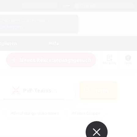
Deutsch
Check deine Charakterdetails
Einloggen
nglisten
Hilfe
Neues Rekrutierungsgesuch
Merkliste
Hilfe
PvP-Teams
Suche
(0)
#Berufstätige willkommen
#Aktive Gruppe
#Hobbys/Interessen
#Studentenfreundlich
#PvP-Enthusiasten
#Hardcore