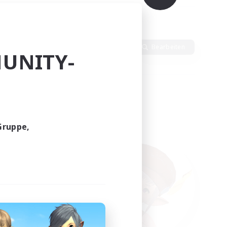
Sprache
Bearbeiten
UNITY-
Gruppe,
funden.
tern!