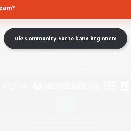
Team?
Spiel herunterladen
Offizielle Informationen
Die Community-Suche kann beginnen!
X
/
News
YouTube
Instagram
Twitch
Lizenz
Regeln & Richtlinien
Datenschutzrichtlinie
Cookie-Richtlinien
Abo jetzt kündige
 Family Mark", "PlayStation", "PS5 logo", "PS5", "PS4 logo" and "PS4" are registered trademark
XBOX Sphere mark, the Series X|S logo and XBOX Series X|S are trademarks of the Microsoft gro
Nintendo Switch is a trademark of Nintendo.