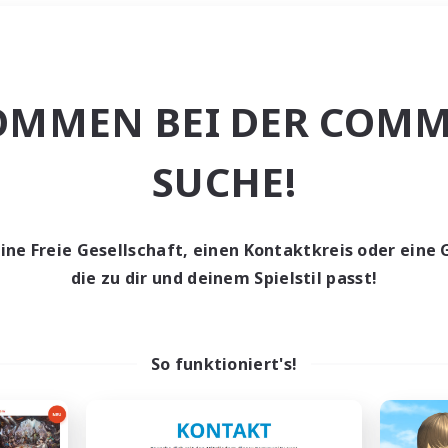
Wochenende
＃Mehrsprachig
OMMEN BEI DER COMM
SUCHE!
eine Freie Gesellschaft, einen Kontaktkreis oder eine 
0 Gesuche
die zu dir und deinem Spielstil passt!
den keine Gesuche ge
So funktioniert's!
t aufgeben! Versuche es mit anderen Suchfil