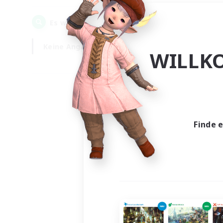
0
Es wurden
Gesuche gefunden!
Keine Angabe
Wochentags
WILLK
Finde 
Es wur
Nich