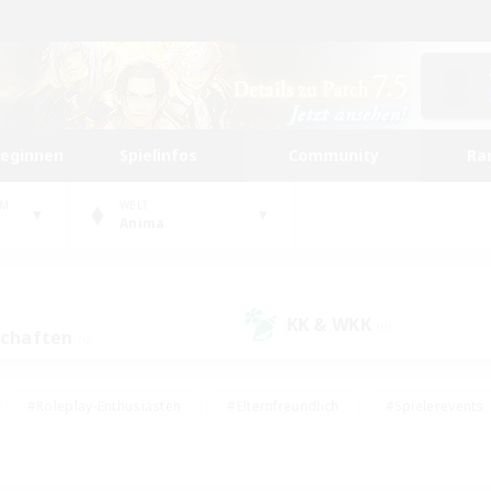
beginnen
Spielinfos
Community
Ra
UM
WELT
Anima
KK & WKK
(0)
schaften
(0)
#Roleplay-Enthusiasten
#Elternfreundlich
#Spielerevents
#Hohe Jagd
#Schatzkarten
#Unterkunft-Enthusiasten
ker/Sammler
#Screenshot-Enthusiasten
#Lore-Enthusiasten