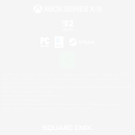
©2026 Sony Interactive Entertainment LLC."PlayStation Family Mark", "PlayStation", "PS5
logo", "PS5", "PS4 logo" and "PS4" are registered trademarks or trademarks of Sony
Interactive Entertainment Inc.
Microsoft, the XBOX Sphere mark, the Series X|S logo and XBOX Series X|S are trademarks
of the Microsoft group of companies.
Nintendo Switch is a trademark of Nintendo.
Mac is a trademark of Apple Inc.
©2026 Valve Corporation. Steam and the Steam logo are trademarks and/or registered
trademarks of Valve Corporation in the U.S. and/or other countries.