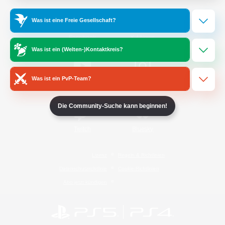
Was ist eine Freie Gesellschaft?
/
Facebook
X
News
Was ist ein (Welten-)Kontaktkreis?
Was ist ein PvP-Team?
YouTube
Instagram
Die Community-Suche kann beginnen!
Twitch
Bluesky
Lizenz
Regeln & Richtlinien
Datenschutzrichtlinie
Cookie-Richtlinien
Abo jetzt kündigen