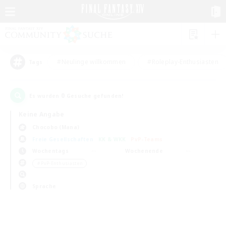
#Neulinge willkommen
#Roleplay-Enthusiasten
Tags
0
Es wurden
Gesuche gefunden!
Keine Angabe
Chocobo (Mana)
Freie Gesellschaften
KK & WKK
PvP-Teams
Wochentags
Wochenende
＃PvP-Enthusiasten
Sprache