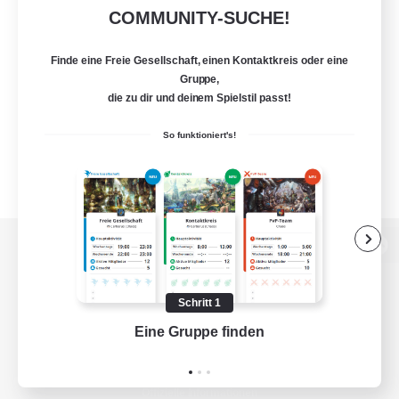
COMMUNITY-SUCHE!
Finde eine Freie Gesellschaft, einen Kontaktkreis oder eine
Gruppe,
die zu dir und deinem Spielstil passt!
So funktioniert's!
Zur PC-Seite
Schritt 1
Eine Gruppe finden
Auf 
Spiel herunterladen
Offizielle Informationen