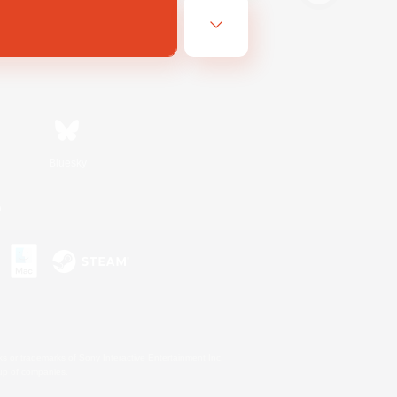
Bluesky
n
s or trademarks of Sony Interactive Entertainment Inc.
up of companies.