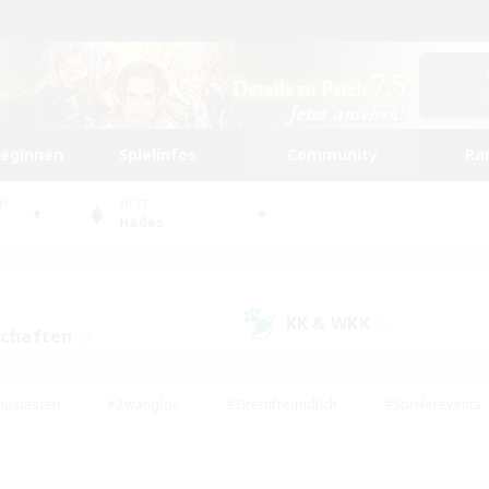
beginnen
Spielinfos
Community
Ra
UM
WELT
Hades
KK & WKK
(0)
schaften
(0)
husiasten
#Zwanglos
#Elternfreundlich
#Spielerevents
ten
#Glamour-Enthusiasten
#Schatzkarten
#Studentenfr
e Inhalte
#Lore-Enthusiasten
#Handwerker/Sammler
#