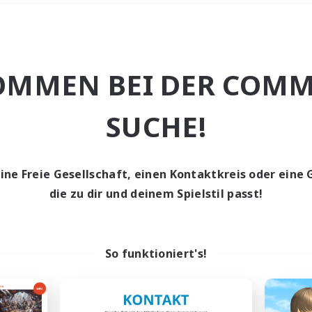
Wochenende
＃PvP-Enthusiast
OMMEN BEI DER COMM
SUCHE!
eine Freie Gesellschaft, einen Kontaktkreis oder eine 
0 Gesuche
die zu dir und deinem Spielstil passt!
den keine Gesuche ge
So funktioniert's!
t aufgeben! Versuche es mit anderen Suchfil