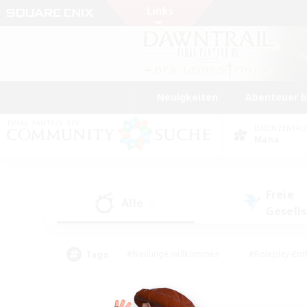
Neuigkeiten
Abenteuer 
DATENZENTR
Mana
Freie
Alle
(0)
Gesell
Tags
#Neulinge willkommen
#Roleplay-Ent
#Mehrsprachig
#Unterkunft-Enthusias
#Screenshot-Enthusiasten
#Hochstufig