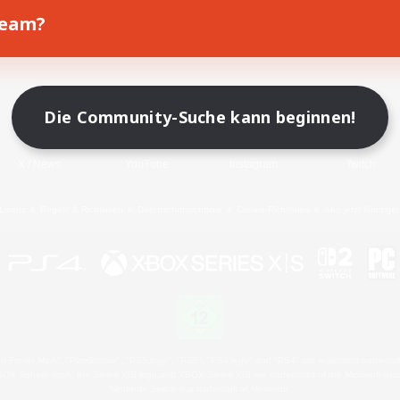
Team?
Spiel herunterladen
Offizielle Informationen
Die Community-Suche kann beginnen!
X
/
News
YouTube
Instagram
Twitch
Lizenz
Regeln & Richtlinien
Datenschutzrichtlinie
Cookie-Richtlinien
Abo jetzt kündige
 Family Mark", "PlayStation", "PS5 logo", "PS5", "PS4 logo" and "PS4" are registered trademark
XBOX Sphere mark, the Series X|S logo and XBOX Series X|S are trademarks of the Microsoft gro
Nintendo Switch is a trademark of Nintendo.