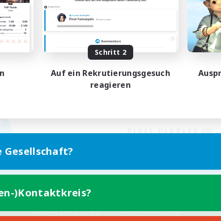
Schritt 2
en
Auf ein Rekrutierungsgesuch
Auspr
reagieren
e Gesellschaft?
ten-)Kontaktkreis?
Version für Mobilgeräte