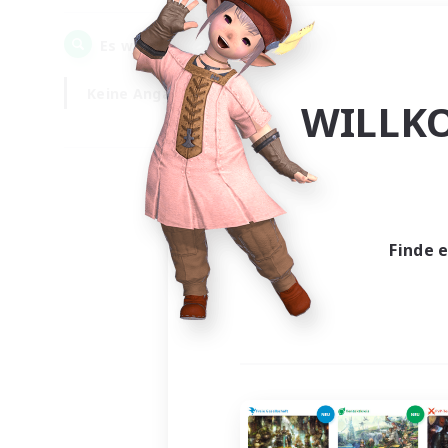
0
Es wurden
Gesuche gefunden!
Keine Angabe
Wochentags
WILLK
Finde 
Es wur
Nich