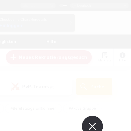
Deutsch
Check deine Charakterdetails
Einloggen
nglisten
Hilfe
Neues Rekrutierungsgesuch
Merkliste
Hilfe
PvP-Teams
Suche
(0)
#Berufstätige willkommen
#Aktive Gruppe
eundlich
#Hardcore
#Hohe Jagd
Hobbys/Interessen
#PvP-Enthusiasten