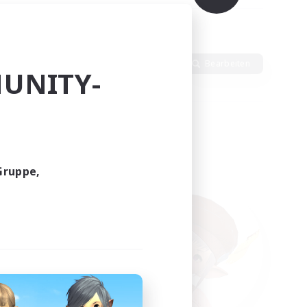
en
Sprache
Bearbeiten
UNITY-
Gruppe,
funden.
tern!