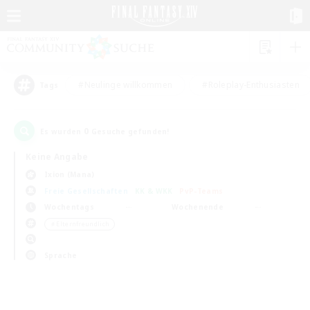
#Neulinge willkommen
#Roleplay-Enthusiasten
Tags
0
Es wurden
Gesuche gefunden!
Keine Angabe
Ixion (Mana)
Freie Gesellschaften
KK & WKK
PvP-Teams
Wochentags
Wochenende
＃Elternfreundlich
Sprache