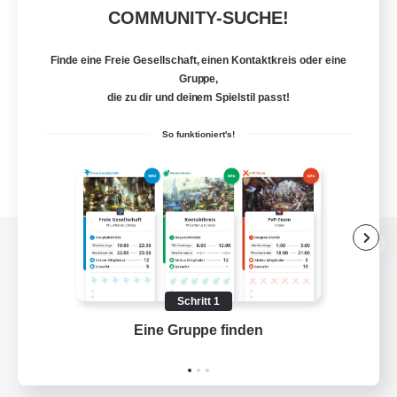
COMMUNITY-SUCHE!
Finde eine Freie Gesellschaft, einen Kontaktkreis oder eine
Gruppe,
die zu dir und deinem Spielstil passt!
So funktioniert's!
Zur PC-Seite
Schritt 1
Eine Gruppe finden
Auf 
Spiel herunterladen
Offizielle Informationen