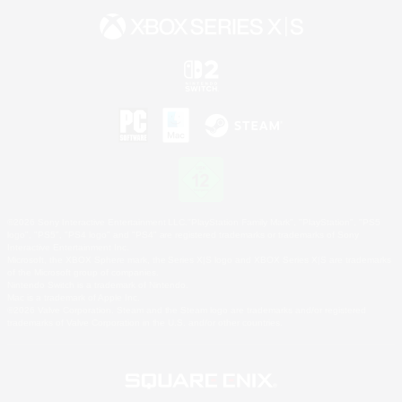
©2026 Sony Interactive Entertainment LLC."PlayStation Family Mark", "PlayStation", "PS5
logo", "PS5", "PS4 logo" and "PS4" are registered trademarks or trademarks of Sony
Interactive Entertainment Inc.
Microsoft, the XBOX Sphere mark, the Series X|S logo and XBOX Series X|S are trademarks
of the Microsoft group of companies.
Nintendo Switch is a trademark of Nintendo.
Mac is a trademark of Apple Inc.
©2026 Valve Corporation. Steam and the Steam logo are trademarks and/or registered
trademarks of Valve Corporation in the U.S. and/or other countries.