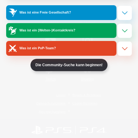
Was ist eine Freie Gesellschaft?
/
Facebook
X
News
Was ist ein (Welten-)Kontaktkreis?
Was ist ein PvP-Team?
YouTube
Instagram
Die Community-Suche kann beginnen!
Twitch
Bluesky
Lizenz
Regeln & Richtlinien
Datenschutzrichtlinie
Cookie-Richtlinien
Abo jetzt kündigen