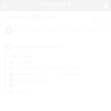
#Neulinge willkommen
#Roleplay-Enthusiasten
Tags
0
Es wurden
Gesuche gefunden!
Keine Angabe
Ixion (Mana)
Freie Gesellschaften
KK & WKK
PvP-Teams
Wochentags
Wochenende
＃Unterkunft-Enthusiasten
Sprache