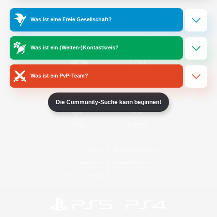
Was ist eine Freie Gesellschaft?
/
Facebook
X
News
Was ist ein (Welten-)Kontaktkreis?
Was ist ein PvP-Team?
YouTube
Instagram
Die Community-Suche kann beginnen!
Twitch
Bluesky
Lizenz
Regeln & Richtlinien
Datenschutzrichtlinie
Cookie-Richtlinien
Abo jetzt kündigen