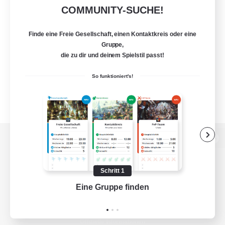
COMMUNITY-SUCHE!
Finde eine Freie Gesellschaft, einen Kontaktkreis oder eine
Gruppe,
die zu dir und deinem Spielstil passt!
So funktioniert's!
Zur PC-Seite
Schritt 1
Eine Gruppe finden
Auf 
Spiel herunterladen
Offizielle Informationen