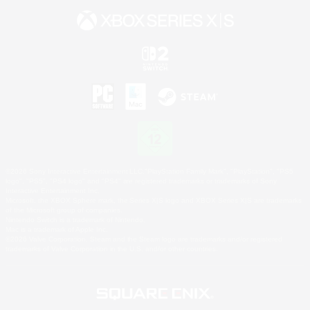
©2026 Sony Interactive Entertainment LLC."PlayStation Family Mark", "PlayStation", "PS5
logo", "PS5", "PS4 logo" and "PS4" are registered trademarks or trademarks of Sony
Interactive Entertainment Inc.
Microsoft, the XBOX Sphere mark, the Series X|S logo and XBOX Series X|S are trademarks
of the Microsoft group of companies.
Nintendo Switch is a trademark of Nintendo.
Mac is a trademark of Apple Inc.
©2026 Valve Corporation. Steam and the Steam logo are trademarks and/or registered
trademarks of Valve Corporation in the U.S. and/or other countries.