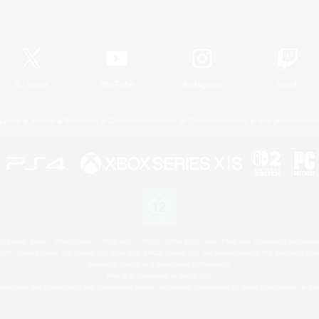
Offizielle Informationen
X
/
News
YouTube
Instagram
Twitch
Lizenz
Regeln & Richtlinien
Datenschutzrichtlinie
Cookie-Richtlinien
Abo jetzt kündige
 Family Mark", "PlayStation", "PS5 logo", "PS5", "PS4 logo" and "PS4" are registered trademark
XBOX Sphere mark, the Series X|S logo and XBOX Series X|S are trademarks of the Microsoft gro
Nintendo Switch is a trademark of Nintendo.
Mac is a trademark of Apple Inc.
eam and the Steam logo are trademarks and/or registered trademarks of Valve Corporation in the 