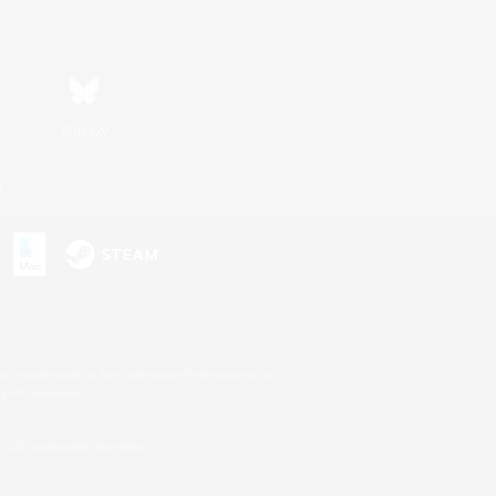
Bluesky
n
s or trademarks of Sony Interactive Entertainment Inc.
up of companies.
U.S. and/or other countries.