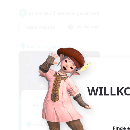
1
Es wurden
Gesuche gefunden!
Keine Angabe
Wochentags
Freie Gesellschaft
WILLK
Firefly
Rekrutierung für neue Mitglieder
Masamune [Mana]
Hauptaktivität
Finde 