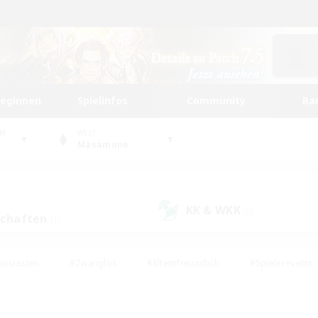
beginnen
Spielinfos
Community
Ra
UM
WELT
Masamune
KK & WKK
(0)
schaften
(1)
husiasten
#Zwanglos
#Elternfreundlich
#Spielerevents
ten
#Glamour-Enthusiasten
#Schatzkarten
#Studentenfr
e Inhalte
#Lore-Enthusiasten
#Handwerker/Sammler
#