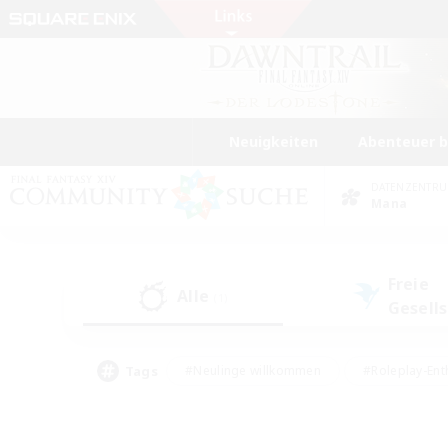
Neuigkeiten
Abenteuer 
DATENZENTR
Mana
Freie
Alle
(1)
Gesell
Tags
#Neulinge willkommen
#Roleplay-Ent
#Mehrsprachig
#Unterkunft-Enthusias
#Screenshot-Enthusiasten
#Hochstufig