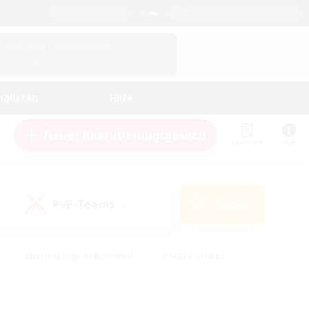
Deutsch
Check deine Charakterdetails
Einloggen
nglisten
Hilfe
Neues Rekrutierungsgesuch
Merkliste
Hilfe
PvP-Teams
Suche
(0)
#Berufstätige willkommen
#Aktive Gruppe
eundlich
#Hardcore
#Hohe Jagd
Hobbys/Interessen
#PvP-Enthusiasten