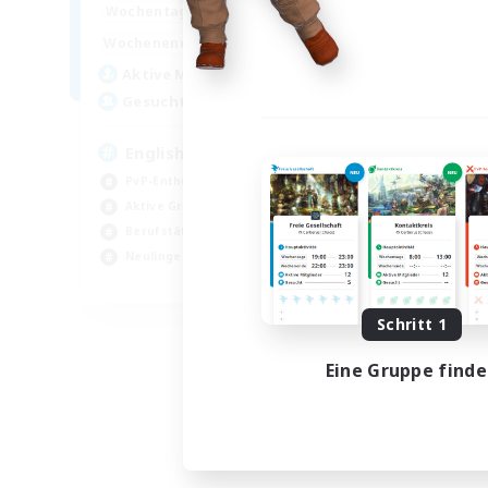
18:00
23:00
Wochentags
18:00
2:00
Wochenende
10
Aktive Mitglieder
666
Gesucht
English
PvP-Enthusiasten
Aktive Gruppe
Berufstätige willkommen
Neulinge willkommen
EN
Endet am 26.08.2026
Schritt 1
Eine Gruppe find