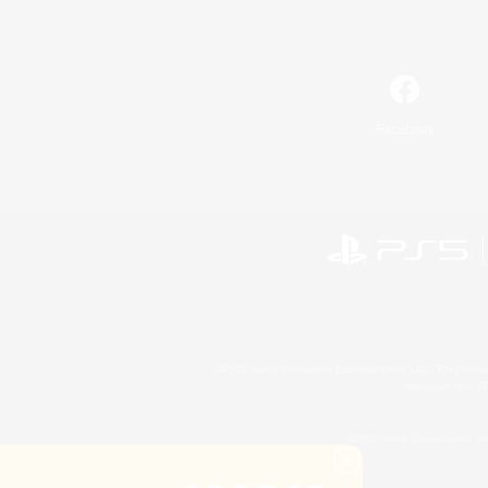
Facebook
©2026 Sony Interactive Entertainment LLC."PlayStation
Microsoft, the 
©2026 Valve Corporation. St