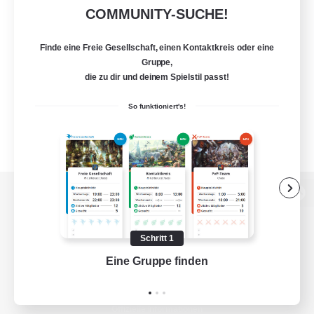
COMMUNITY-SUCHE!
Finde eine Freie Gesellschaft, einen Kontaktkreis oder eine
Gruppe,
die zu dir und deinem Spielstil passt!
So funktioniert's!
Zur PC-Seite
Schritt 1
Eine Gruppe finden
Auf 
Spiel herunterladen
Offizielle Informationen