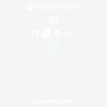
©2026 Sony Interactive Entertainment LLC."PlayStation Family Mark", "PlayStation", "PS5
logo", "PS5", "PS4 logo" and "PS4" are registered trademarks or trademarks of Sony
Interactive Entertainment Inc.
Microsoft, the XBOX Sphere mark, the Series X|S logo and XBOX Series X|S are trademarks
of the Microsoft group of companies.
Nintendo Switch is a trademark of Nintendo.
Mac is a trademark of Apple Inc.
©2026 Valve Corporation. Steam and the Steam logo are trademarks and/or registered
trademarks of Valve Corporation in the U.S. and/or other countries.