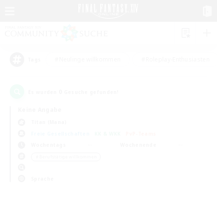
#Neulinge willkommen
#Roleplay-Enthusiasten
Tags
0
Es wurden
Gesuche gefunden!
Keine Angabe
Titan (Mana)
Freie Gesellschaften
KK & WKK
PvP-Teams
Wochentags
Wochenende
＃Berufstätige willkommen
Sprache