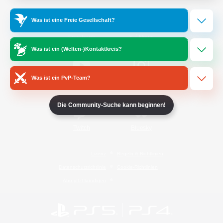
Was ist eine Freie Gesellschaft?
/
Facebook
X
News
Was ist ein (Welten-)Kontaktkreis?
Was ist ein PvP-Team?
YouTube
Instagram
Die Community-Suche kann beginnen!
Twitch
Bluesky
Lizenz
Regeln & Richtlinien
Datenschutzrichtlinie
Cookie-Richtlinien
Abo jetzt kündigen