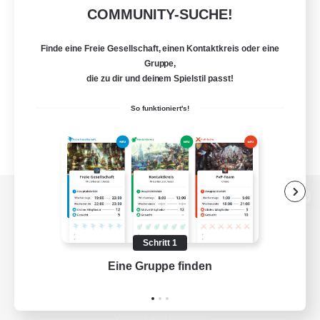
COMMUNITY-SUCHE!
Finde eine Freie Gesellschaft, einen Kontaktkreis oder eine
Gruppe,
die zu dir und deinem Spielstil passt!
So funktioniert's!
Zur PC-Seite
Schritt 1
Eine Gruppe finden
Auf 
Spiel herunterladen
Offizielle Informationen