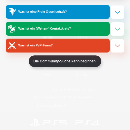
Was ist eine Freie Gesellschaft?
/
Facebook
X
News
Was ist ein (Welten-)Kontaktkreis?
Was ist ein PvP-Team?
YouTube
Instagram
Die Community-Suche kann beginnen!
Twitch
Bluesky
Lizenz
Regeln & Richtlinien
Datenschutzrichtlinie
Cookie-Richtlinien
Abo jetzt kündigen