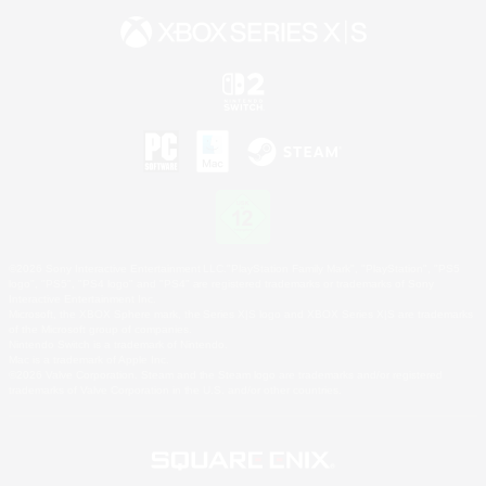
©2026 Sony Interactive Entertainment LLC."PlayStation Family Mark", "PlayStation", "PS5
logo", "PS5", "PS4 logo" and "PS4" are registered trademarks or trademarks of Sony
Interactive Entertainment Inc.
Microsoft, the XBOX Sphere mark, the Series X|S logo and XBOX Series X|S are trademarks
of the Microsoft group of companies.
Nintendo Switch is a trademark of Nintendo.
Mac is a trademark of Apple Inc.
©2026 Valve Corporation. Steam and the Steam logo are trademarks and/or registered
trademarks of Valve Corporation in the U.S. and/or other countries.