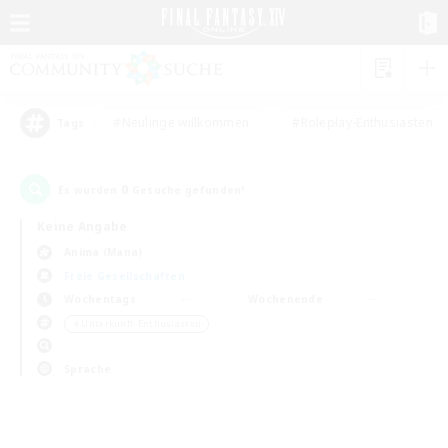
#Neulinge willkommen
#Roleplay-Enthusiasten
Tags
0
Es wurden
Gesuche gefunden!
Keine Angabe
Anima (Mana)
Freie Gesellschaften
Wochentags
Wochenende
＃Unterkunft-Enthusiasten
Sprache