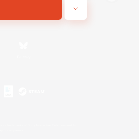
Bluesky
n
s or trademarks of Sony Interactive Entertainment Inc.
up of companies.