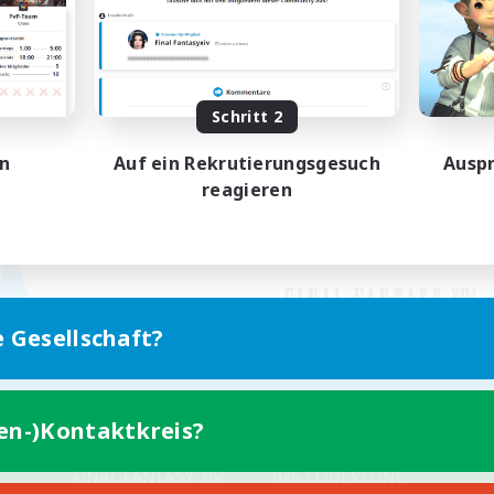
Schritt 2
en
Auf ein Rekrutierungsgesuch
Auspr
reagieren
e Gesellschaft?
ten-)Kontaktkreis?
Version für Mobilgeräte