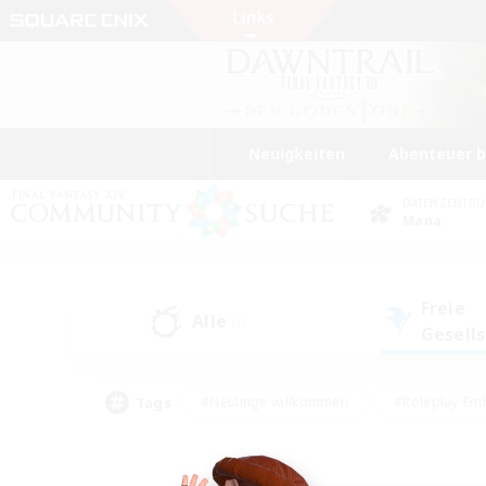
Neuigkeiten
Abenteuer 
DATENZENTR
Mana
Freie
Alle
(0)
Gesell
Tags
#Neulinge willkommen
#Roleplay-Ent
#Mehrsprachig
#Studentenfreundlich
#Screenshot-Enthusiasten
#Har