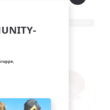
en
Sprache
Bearbeiten
UNITY-
Gruppe,
funden.
tern!