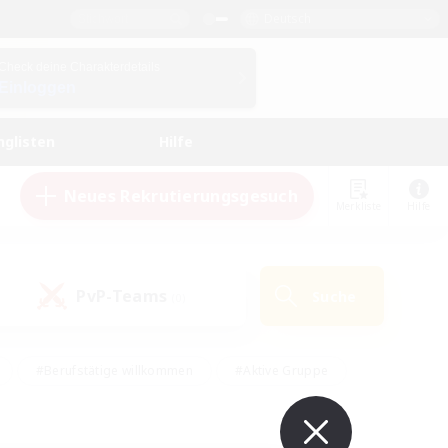
Deutsch
Check deine Charakterdetails
Einloggen
nglisten
Hilfe
Neues Rekrutierungsgesuch
Merkliste
Hilfe
PvP-Teams
Suche
(0)
#Berufstätige willkommen
#Aktive Gruppe
en
#Handwerker/Sammler
#Hohe Jagd
Enthusiasten
#PvP-Enthusiasten