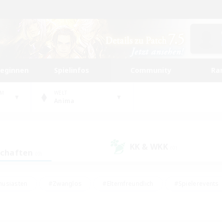
beginnen
Spielinfos
Community
Ra
UM
WELT
Anima
KK & WKK
(0)
schaften
(0)
husiasten
#Zwanglos
#Elternfreundlich
#Spielerevents
#Unterkunft-Enthusiasten
#Glamour-Enthusiasten
#Schatzkart
dcore
#Hochstufige Inhalte
#Hobbys/Interessen
#Lore-