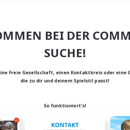
Wochenende
＃PvP-Enthusiast
OMMEN BEI DER COMM
SUCHE!
eine Freie Gesellschaft, einen Kontaktkreis oder eine 
0 Gesuche
die zu dir und deinem Spielstil passt!
den keine Gesuche ge
So funktioniert's!
t aufgeben! Versuche es mit anderen Suchfil