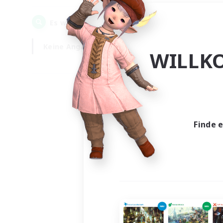
0
Es wurden
Gesuche gefunden!
Keine Angabe
Wochentags
WILLK
Finde 
Es wur
Nich