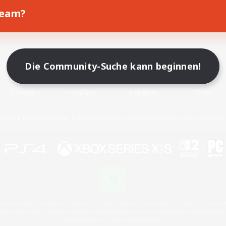
Team?
Spiel herunterladen
Offizielle Informationen
Die Community-Suche kann beginnen!
X
/
News
YouTube
Instagram
Twitch
Lizenz
Regeln & Richtlinien
Datenschutzrichtlinie
Cookie-Richtlinien
Abo jetzt kündige
 Family Mark", "PlayStation", "PS5 logo", "PS5", "PS4 logo" and "PS4" are registered trademark
XBOX Sphere mark, the Series X|S logo and XBOX Series X|S are trademarks of the Microsoft gro
Nintendo Switch is a trademark of Nintendo.