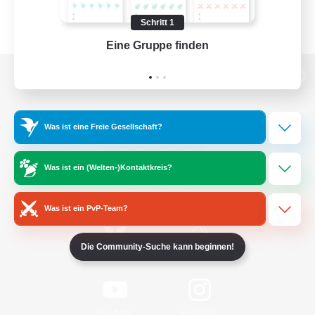
Schritt 1
Eine Gruppe finden
Auf 
Zur PC-Seite
Was ist eine Freie Gesellschaft?
Spiel herunterladen
Was ist ein (Welten-)Kontaktkreis?
Offizielle Informationen
Was ist ein PvP-Team?
Die Community-Suche kann beginnen!
/
Facebook
X
News
YouTube
Instagram