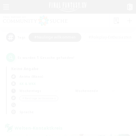
#Neulinge willkommen
#Roleplay-Enthusiasten
Tags
1
Es wurden
Gesuche gefunden!
Keine Angabe
Anima (Mana)
KK & WKK
Wochentags
Wochenende
＃Neulinge willkommen
Sprache
Welten-Kontaktkreis