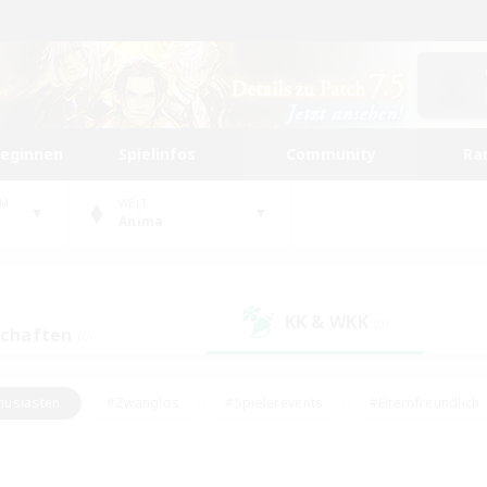
beginnen
Spielinfos
Community
Ra
UM
WELT
Anima
KK & WKK
(0)
schaften
(0)
husiasten
#Zwanglos
#Spielerevents
#Elternfreundlich
#Unterkunft-Enthusiasten
#Studentenfreundlich
#Hardcore
gd
#Handwerker/Sammler
#Lore-Enthusiasten
#Hobbys/