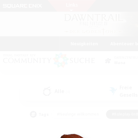
Neuigkeiten
Abenteuer 
DATENZENTR
Mana
Freie
Alle
(0)
Gesell
Tags
#Neulinge willkommen
#Roleplay-Ent
#Mehrsprachig
#Glamour-Enthusiasten
#Hochstufige Inhalte
#Hohe Ja