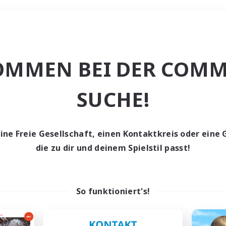
Wochenende
OMMEN BEI DER COMM
e
SUCHE!
eine Freie Gesellschaft, einen Kontaktkreis oder eine 
die zu dir und deinem Spielstil passt!
0 Gesuche
den keine Gesuche ge
So funktioniert's!
t aufgeben! Versuche es mit anderen Suchfil