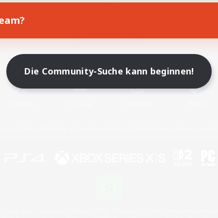
Team?
Spiel herunterladen
Offizielle Informationen
Die Community-Suche kann beginnen!
X
/
News
YouTube
Instagram
Twitch
Lizenz
Regeln & Richtlinien
Datenschutzrichtlinie
Cookie-Richtlinien
Abo jetzt kündige
 Family Mark", "PlayStation", "PS5 logo", "PS5", "PS4 logo" and "PS4" are registered trademark