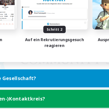
Schritt 2
en
Auf ein Rekrutierungsgesuch
Auspr
reagieren
e Gesellschaft?
ten-)Kontaktkreis?
Version für Mobilgeräte