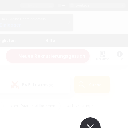
Deutsch
Check deine Charakterdetails
Einloggen
nglisten
Hilfe
Neues Rekrutierungsgesuch
Merkliste
Hilfe
PvP-Teams
Suche
(0)
#Berufstätige willkommen
#Aktive Gruppe
#Schatzkarten
#Screenshot-Enthusiasten
Interessen
#PvP-Enthusiasten