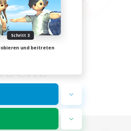
Schritt 3
obieren und beitreten