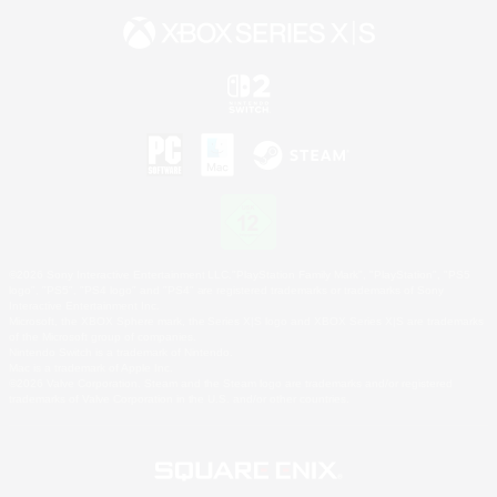
©2026 Sony Interactive Entertainment LLC."PlayStation Family Mark", "PlayStation", "PS5
logo", "PS5", "PS4 logo" and "PS4" are registered trademarks or trademarks of Sony
Interactive Entertainment Inc.
Microsoft, the XBOX Sphere mark, the Series X|S logo and XBOX Series X|S are trademarks
of the Microsoft group of companies.
Nintendo Switch is a trademark of Nintendo.
Mac is a trademark of Apple Inc.
©2026 Valve Corporation. Steam and the Steam logo are trademarks and/or registered
trademarks of Valve Corporation in the U.S. and/or other countries.