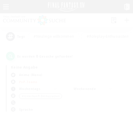
#Neulinge willkommen
#Roleplay-Enthusiasten
Tags
0
Es wurden
Gesuche gefunden!
Keine Angabe
Anima (Mana)
PvP-Teams
Wochentags
Wochenende
＃Unterkunft-Enthusiasten
Sprache