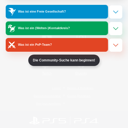
Was ist eine Freie Gesellschaft?
/
Facebook
X
News
Was ist ein (Welten-)Kontaktkreis?
Was ist ein PvP-Team?
YouTube
Instagram
Die Community-Suche kann beginnen!
Twitch
Bluesky
Lizenz
Regeln & Richtlinien
Datenschutzrichtlinie
Cookie-Richtlinien
Abo jetzt kündigen