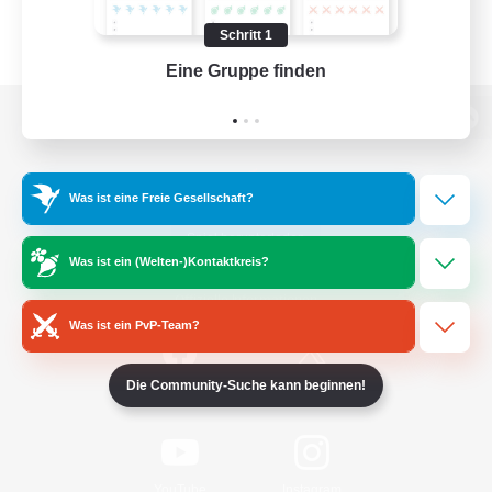
Schritt 1
Eine Gruppe finden
Auf 
Zur PC-Seite
Was ist eine Freie Gesellschaft?
Spiel herunterladen
Was ist ein (Welten-)Kontaktkreis?
Offizielle Informationen
Was ist ein PvP-Team?
Die Community-Suche kann beginnen!
/
Facebook
X
News
YouTube
Instagram