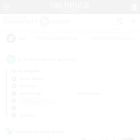
#Neulinge willkommen
#Roleplay-Enthusiasten
Tags
1
Es wurden
Gesuche gefunden!
Keine Angabe
Asura (Mana)
KK & WKK
Wochentags
Wochenende
＃Hobbys/Interessen
Sprache
Welten-Kontaktkreis