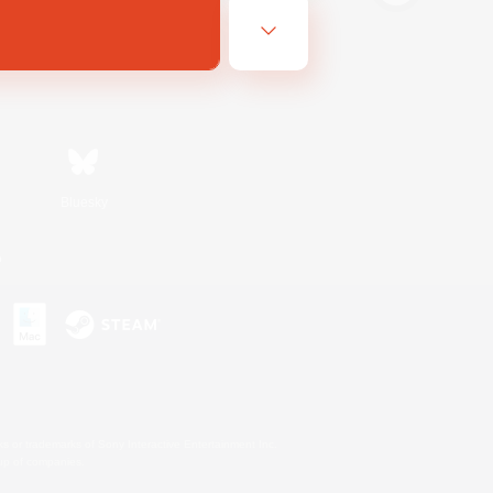
Bluesky
n
s or trademarks of Sony Interactive Entertainment Inc.
up of companies.