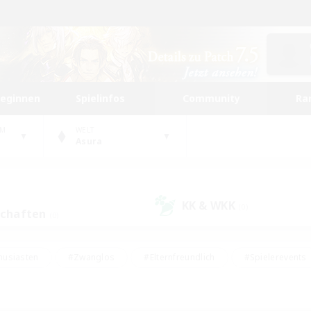
beginnen
Spielinfos
Community
Ra
UM
WELT
Asura
KK & WKK
(0)
schaften
(0)
husiasten
#Zwanglos
#Elternfreundlich
#Spielerevents
ten
#Glamour-Enthusiasten
#Schatzkarten
#Studentenfr
e Inhalte
#Lore-Enthusiasten
#Handwerker/Sammler
#