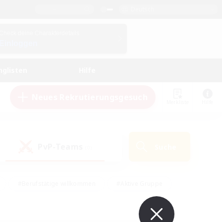
Deutsch
Check deine Charakterdetails
Einloggen
nglisten
Hilfe
Neues Rekrutierungsgesuch
Merkliste
Hilfe
PvP-Teams
Suche
(0)
#Berufstätige willkommen
#Aktive Gruppe
eundlich
#Hardcore
#Hohe Jagd
Hobbys/Interessen
#PvP-Enthusiasten