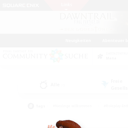
Neuigkeiten
Abenteuer 
DATENZENTR
Mana
Freie
Alle
(0)
Gesell
Tags
#Neulinge willkommen
#Roleplay-Ent
#Mehrsprachig
#Unterkunft-Enthusias
#Screenshot-Enthusiasten
#Hochstufig