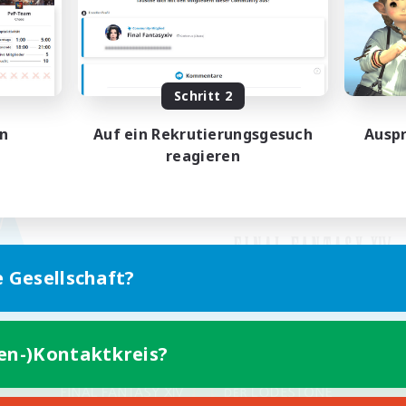
Schritt 2
en
Auf ein Rekrutierungsgesuch
Auspr
reagieren
e Gesellschaft?
ten-)Kontaktkreis?
Version für Mobilgeräte