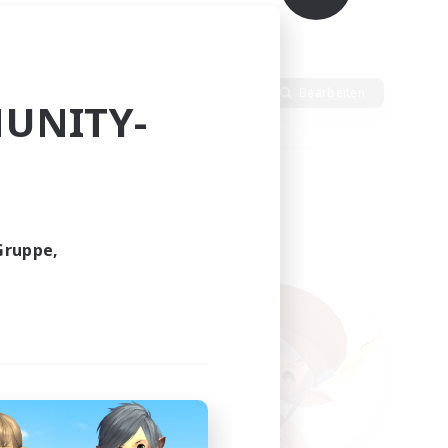
en
Sprache
Bearbeiten
UNITY-
Gruppe,
funden.
tern!