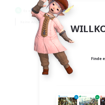
0
Es wurden
Gesuche gefunden!
Keine Angabe
Wochentags
WILLK
Finde 
Es wur
Nich