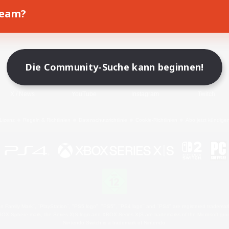
Team?
Spiel herunterladen
Offizielle Informationen
Die Community-Suche kann beginnen!
X
/
News
YouTube
Instagram
Twitch
Lizenz
Regeln & Richtlinien
Datenschutzrichtlinie
Cookie-Richtlinien
Abo jetzt kündige
 Family Mark", "PlayStation", "PS5 logo", "PS5", "PS4 logo" and "PS4" are registered trademark
XBOX Sphere mark, the Series X|S logo and XBOX Series X|S are trademarks of the Microsoft gro
Nintendo Switch is a trademark of Nintendo.