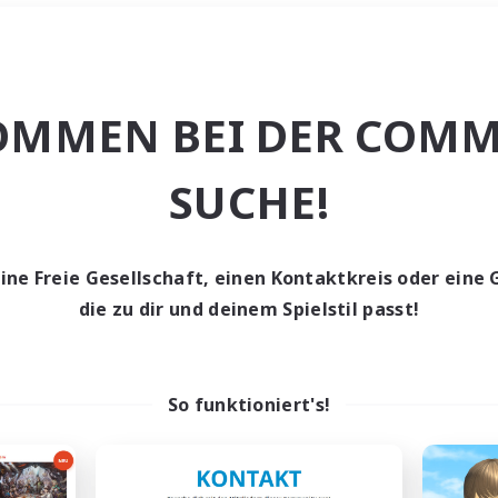
Wochenende
＃PvP-Enthusiast
OMMEN BEI DER COMM
SUCHE!
eine Freie Gesellschaft, einen Kontaktkreis oder eine 
0 Gesuche
die zu dir und deinem Spielstil passt!
den keine Gesuche ge
So funktioniert's!
t aufgeben! Versuche es mit anderen Suchfil