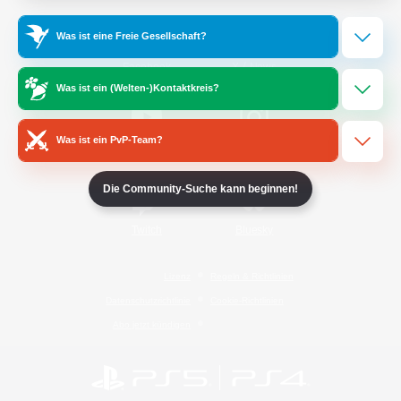
Was ist eine Freie Gesellschaft?
/
Facebook
X
News
Was ist ein (Welten-)Kontaktkreis?
Was ist ein PvP-Team?
YouTube
Instagram
Die Community-Suche kann beginnen!
Twitch
Bluesky
Lizenz
Regeln & Richtlinien
Datenschutzrichtlinie
Cookie-Richtlinien
Abo jetzt kündigen