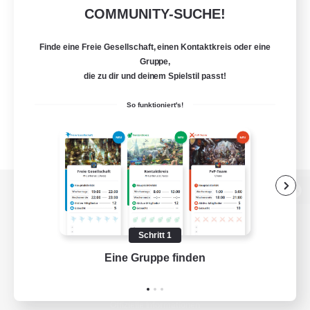
COMMUNITY-SUCHE!
Finde eine Freie Gesellschaft, einen Kontaktkreis oder eine
Gruppe,
die zu dir und deinem Spielstil passt!
So funktioniert's!
Zur PC-Seite
Schritt 1
Eine Gruppe finden
Auf 
Spiel herunterladen
Offizielle Informationen