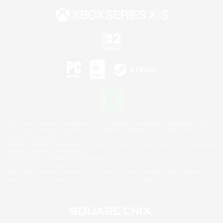
©2026 Sony Interactive Entertainment LLC."PlayStation Family Mark", "PlayStation", "PS5
logo", "PS5", "PS4 logo" and "PS4" are registered trademarks or trademarks of Sony
Interactive Entertainment Inc.
Microsoft, the XBOX Sphere mark, the Series X|S logo and XBOX Series X|S are trademarks
of the Microsoft group of companies.
Nintendo Switch is a trademark of Nintendo.
Mac is a trademark of Apple Inc.
©2026 Valve Corporation. Steam and the Steam logo are trademarks and/or registered
trademarks of Valve Corporation in the U.S. and/or other countries.