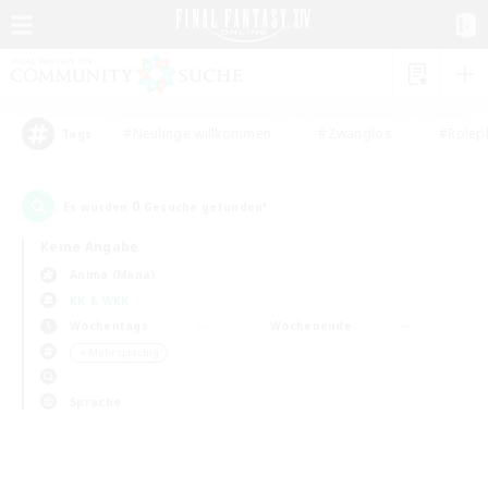
#Neulinge willkommen
#Zwanglos
#Rolepl
Tags
0
Es wurden
Gesuche gefunden!
Keine Angabe
Anima (Mana)
KK & WKK
Wochentags
Wochenende
＃Mehrsprachig
Sprache