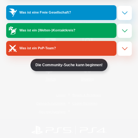
Was ist eine Freie Gesellschaft?
/
Facebook
X
News
Was ist ein (Welten-)Kontaktkreis?
Was ist ein PvP-Team?
YouTube
Instagram
Die Community-Suche kann beginnen!
Twitch
Bluesky
Lizenz
Regeln & Richtlinien
Datenschutzrichtlinie
Cookie-Richtlinien
Abo jetzt kündigen