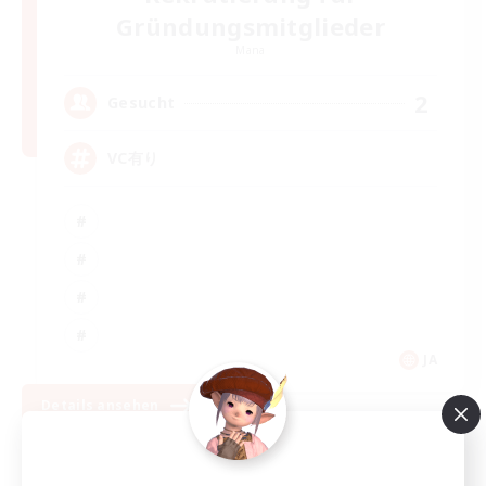
Gründungsmitglieder
Mana
2
Gesucht
VC有り
JA
Details ansehen
Endet am 05.09.2026