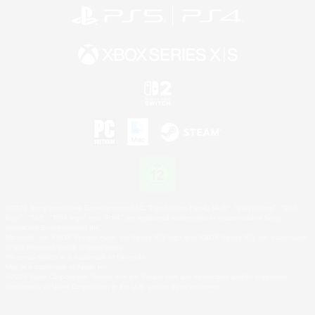
©2026 Sony Interactive Entertainment LLC."PlayStation Family Mark", "PlayStation", "PS5
logo", "PS5", "PS4 logo" and "PS4" are registered trademarks or trademarks of Sony
Interactive Entertainment Inc.
Microsoft, the XBOX Sphere mark, the Series X|S logo and XBOX Series X|S are trademarks
of the Microsoft group of companies.
Nintendo Switch is a trademark of Nintendo.
Mac is a trademark of Apple Inc.
©2026 Valve Corporation. Steam and the Steam logo are trademarks and/or registered
trademarks of Valve Corporation in the U.S. and/or other countries.