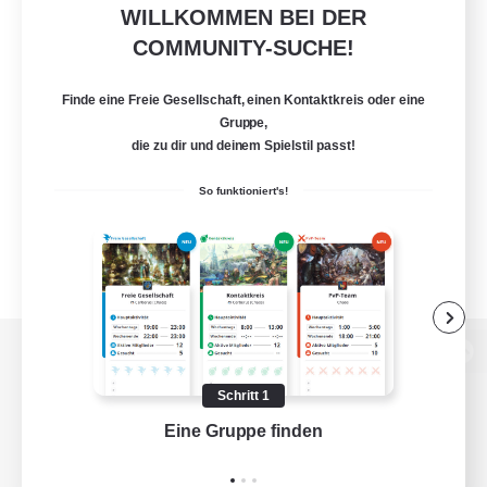
WILLKOMMEN BEI DER
COMMUNITY-SUCHE!
Finde eine Freie Gesellschaft, einen Kontaktkreis oder eine
Gruppe,
die zu dir und deinem Spielstil passt!
So funktioniert's!
Zur PC-Seite
Schritt 1
Eine Gruppe finden
Auf 
Spiel herunterladen