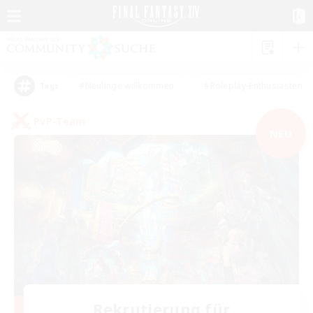
#Neulinge willkommen
#Roleplay-Enthusiasten
Tags
PvP-Team
NEU
Rekrutierung für