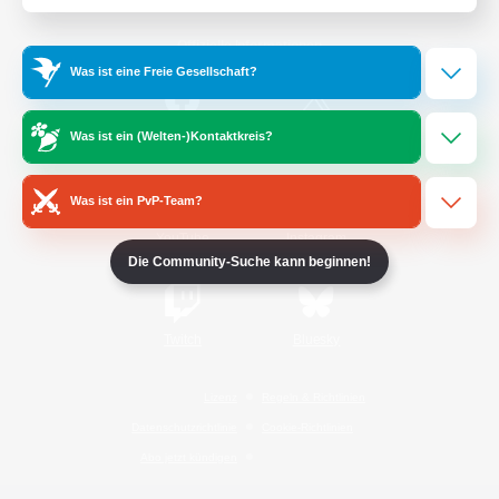
Offizielle Informationen
Was ist eine Freie Gesellschaft?
/
Facebook
X
News
Was ist ein (Welten-)Kontaktkreis?
Was ist ein PvP-Team?
YouTube
Instagram
Die Community-Suche kann beginnen!
Twitch
Bluesky
Lizenz
Regeln & Richtlinien
Datenschutzrichtlinie
Cookie-Richtlinien
Abo jetzt kündigen