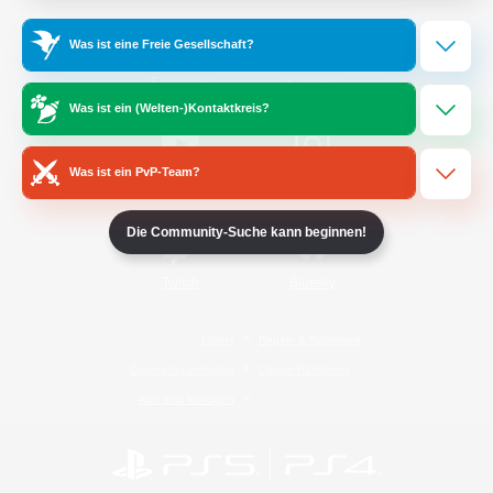
Was ist eine Freie Gesellschaft?
/
Facebook
X
News
Was ist ein (Welten-)Kontaktkreis?
Was ist ein PvP-Team?
YouTube
Instagram
Die Community-Suche kann beginnen!
Twitch
Bluesky
Lizenz
Regeln & Richtlinien
Datenschutzrichtlinie
Cookie-Richtlinien
Abo jetzt kündigen