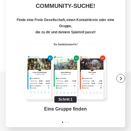
COMMUNITY-SUCHE!
Finde eine Freie Gesellschaft, einen Kontaktkreis oder eine
Gruppe,
die zu dir und deinem Spielstil passt!
So funktioniert's!
Zur PC-Seite
Schritt 1
Eine Gruppe finden
Auf 
Spiel herunterladen
Offizielle Informationen