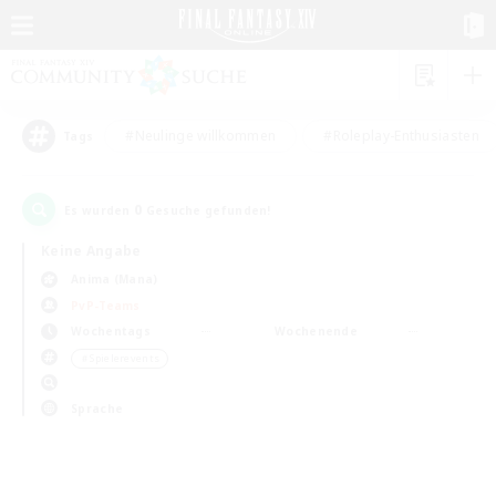
#Neulinge willkommen
#Roleplay-Enthusiasten
Tags
0
Es wurden
Gesuche gefunden!
Keine Angabe
Anima (Mana)
PvP-Teams
Wochentags
Wochenende
＃Spielerevents
Sprache