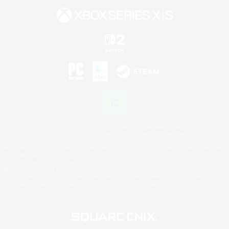
©2026 Sony Interactive Entertainment LLC."PlayStation Family Mark", "PlayStation", "PS5
logo", "PS5", "PS4 logo" and "PS4" are registered trademarks or trademarks of Sony
Interactive Entertainment Inc.
Microsoft, the XBOX Sphere mark, the Series X|S logo and XBOX Series X|S are trademarks
of the Microsoft group of companies.
Nintendo Switch is a trademark of Nintendo.
Mac is a trademark of Apple Inc.
©2026 Valve Corporation. Steam and the Steam logo are trademarks and/or registered
trademarks of Valve Corporation in the U.S. and/or other countries.