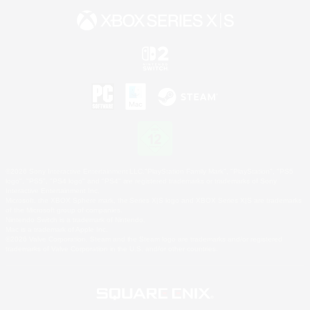
©2026 Sony Interactive Entertainment LLC."PlayStation Family Mark", "PlayStation", "PS5
logo", "PS5", "PS4 logo" and "PS4" are registered trademarks or trademarks of Sony
Interactive Entertainment Inc.
Microsoft, the XBOX Sphere mark, the Series X|S logo and XBOX Series X|S are trademarks
of the Microsoft group of companies.
Nintendo Switch is a trademark of Nintendo.
Mac is a trademark of Apple Inc.
©2026 Valve Corporation. Steam and the Steam logo are trademarks and/or registered
trademarks of Valve Corporation in the U.S. and/or other countries.