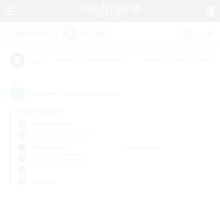
#Neulinge willkommen
#Roleplay-Enthusiasten
Tags
0
Es wurden
Gesuche gefunden!
Keine Angabe
Hades (Mana)
Freie Gesellschaften
Wochentags
Wochenende
＃PvP-Enthusiasten
Sprache