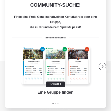
COMMUNITY-SUCHE!
Finde eine Freie Gesellschaft, einen Kontaktkreis oder eine
Gruppe,
die zu dir und deinem Spielstil passt!
So funktioniert's!
Zur PC-Seite
Schritt 1
Eine Gruppe finden
Auf 
Spiel herunterladen
Offizielle Informationen