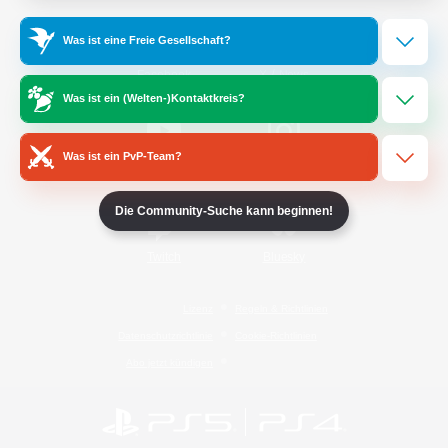
Was ist eine Freie Gesellschaft?
/
Facebook
X
News
Was ist ein (Welten-)Kontaktkreis?
Was ist ein PvP-Team?
YouTube
Instagram
Die Community-Suche kann beginnen!
Twitch
Bluesky
Lizenz
Regeln & Richtlinien
Datenschutzrichtlinie
Cookie-Richtlinien
Abo jetzt kündigen