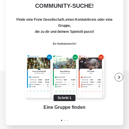
COMMUNITY-SUCHE!
Finde eine Freie Gesellschaft, einen Kontaktkreis oder eine
Gruppe,
die zu dir und deinem Spielstil passt!
So funktioniert's!
Zur PC-Seite
Schritt 1
Eine Gruppe finden
Auf 
Spiel herunterladen
Offizielle Informationen