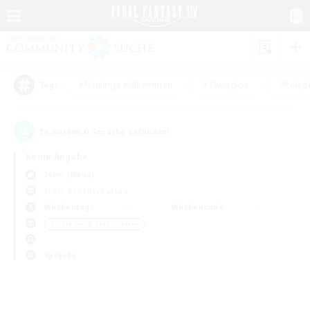
#Neulinge willkommen
#Zwanglos
#Rolepl
Tags
0
Es wurden
Gesuche gefunden!
Keine Angabe
Ixion (Mana)
Freie Gesellschaften
Wochentags
Wochenende
＃Unterkunft-Enthusiasten
Sprache