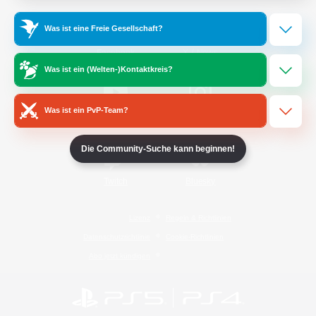
Was ist eine Freie Gesellschaft?
/
Facebook
X
News
Was ist ein (Welten-)Kontaktkreis?
Was ist ein PvP-Team?
YouTube
Instagram
Die Community-Suche kann beginnen!
Twitch
Bluesky
Lizenz
Regeln & Richtlinien
Datenschutzrichtlinie
Cookie-Richtlinien
Abo jetzt kündigen