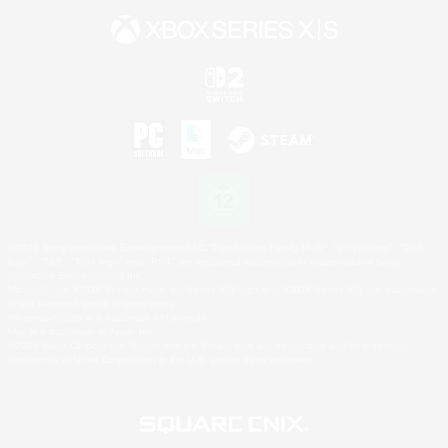
©2026 Sony Interactive Entertainment LLC."PlayStation Family Mark", "PlayStation", "PS5
logo", "PS5", "PS4 logo" and "PS4" are registered trademarks or trademarks of Sony
Interactive Entertainment Inc.
Microsoft, the XBOX Sphere mark, the Series X|S logo and XBOX Series X|S are trademarks
of the Microsoft group of companies.
Nintendo Switch is a trademark of Nintendo.
Mac is a trademark of Apple Inc.
©2026 Valve Corporation. Steam and the Steam logo are trademarks and/or registered
trademarks of Valve Corporation in the U.S. and/or other countries.