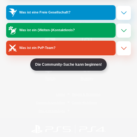
Was ist eine Freie Gesellschaft?
/
Facebook
X
News
Was ist ein (Welten-)Kontaktkreis?
Was ist ein PvP-Team?
YouTube
Instagram
Die Community-Suche kann beginnen!
Twitch
Bluesky
Lizenz
Regeln & Richtlinien
Datenschutzrichtlinie
Cookie-Richtlinien
Abo jetzt kündigen