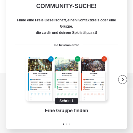
COMMUNITY-SUCHE!
Finde eine Freie Gesellschaft, einen Kontaktkreis oder eine
Gruppe,
die zu dir und deinem Spielstil passt!
So funktioniert's!
Zur PC-Seite
Schritt 1
Eine Gruppe finden
Auf 
Spiel herunterladen
Offizielle Informationen