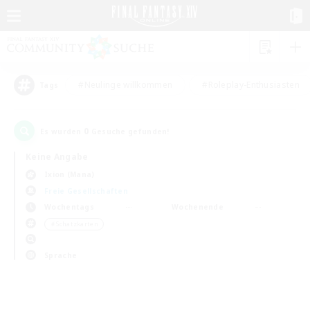
#Neulinge willkommen
#Roleplay-Enthusiasten
Tags
0
Es wurden
Gesuche gefunden!
Keine Angabe
Ixion (Mana)
Freie Gesellschaften
Wochentags
Wochenende
＃Schatzkarten
Sprache