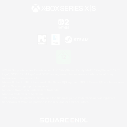
©2026 Sony Interactive Entertainment LLC."PlayStation Family Mark", "PlayStation", "PS5
logo", "PS5", "PS4 logo" and "PS4" are registered trademarks or trademarks of Sony
Interactive Entertainment Inc.
Microsoft, the XBOX Sphere mark, the Series X|S logo and XBOX Series X|S are trademarks
of the Microsoft group of companies.
Nintendo Switch is a trademark of Nintendo.
Mac is a trademark of Apple Inc.
©2026 Valve Corporation. Steam and the Steam logo are trademarks and/or registered
trademarks of Valve Corporation in the U.S. and/or other countries.