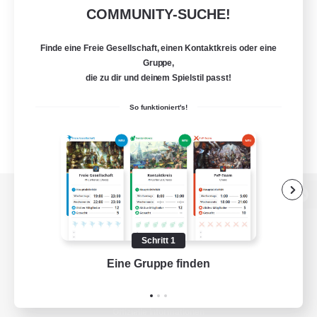
COMMUNITY-SUCHE!
Finde eine Freie Gesellschaft, einen Kontaktkreis oder eine
Gruppe,
die zu dir und deinem Spielstil passt!
So funktioniert's!
Zur PC-Seite
Schritt 1
Eine Gruppe finden
Auf 
Spiel herunterladen
Offizielle Informationen