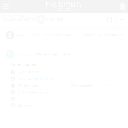
#Neulinge willkommen
#Roleplay-Enthusiasten
Tags
0
Es wurden
Gesuche gefunden!
Keine Angabe
Ixion (Mana)
Freie Gesellschaften
Wochentags
Wochenende
＃PvP-Enthusiasten
Sprache