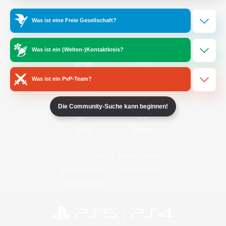
Was ist eine Freie Gesellschaft?
/
Facebook
X
News
Was ist ein (Welten-)Kontaktkreis?
Was ist ein PvP-Team?
YouTube
Instagram
Die Community-Suche kann beginnen!
Twitch
Bluesky
Lizenz
Regeln & Richtlinien
Datenschutzrichtlinie
Cookie-Richtlinien
Abo jetzt kündigen