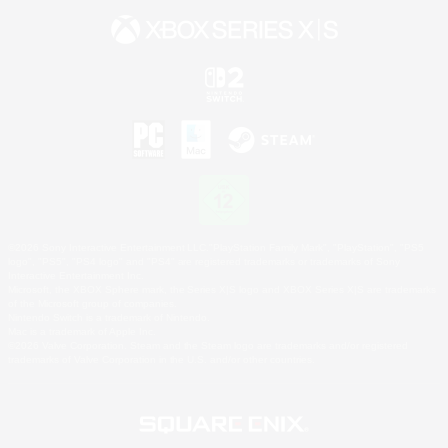
©2026 Sony Interactive Entertainment LLC."PlayStation Family Mark", "PlayStation", "PS5
logo", "PS5", "PS4 logo" and "PS4" are registered trademarks or trademarks of Sony
Interactive Entertainment Inc.
Microsoft, the XBOX Sphere mark, the Series X|S logo and XBOX Series X|S are trademarks
of the Microsoft group of companies.
Nintendo Switch is a trademark of Nintendo.
Mac is a trademark of Apple Inc.
©2026 Valve Corporation. Steam and the Steam logo are trademarks and/or registered
trademarks of Valve Corporation in the U.S. and/or other countries.