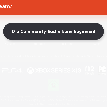
Team?
Spiel herunterladen
Offizielle Informationen
Die Community-Suche kann beginnen!
X
/
News
YouTube
Instagram
Twitch
Lizenz
Regeln & Richtlinien
Datenschutzrichtlinie
Cookie-Richtlinien
Abo jetzt kündige
 Family Mark", "PlayStation", "PS5 logo", "PS5", "PS4 logo" and "PS4" are registered trademark
XBOX Sphere mark, the Series X|S logo and XBOX Series X|S are trademarks of the Microsoft gro
Nintendo Switch is a trademark of Nintendo.