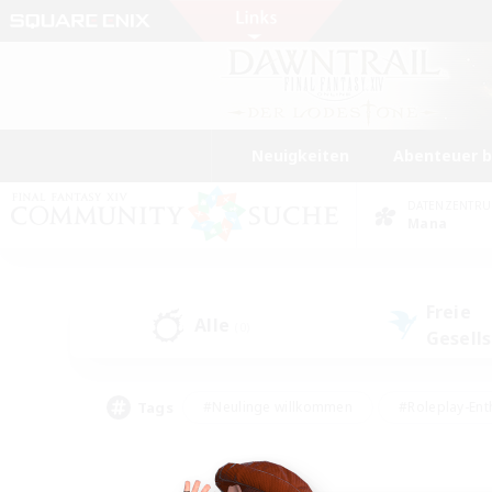
Neuigkeiten
Abenteuer 
DATENZENTR
Mana
Freie
Alle
(0)
Gesell
Tags
#Neulinge willkommen
#Roleplay-Ent
#Mehrsprachig
#Studentenfreundlich
#Screenshot-Enthusiasten
#Har