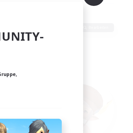
dlich
Sprache
Bearbeiten
UNITY-
Gruppe,
funden.
tern!