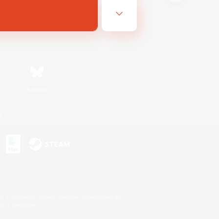
Bluesky
n
s or trademarks of Sony Interactive Entertainment Inc.
up of companies.