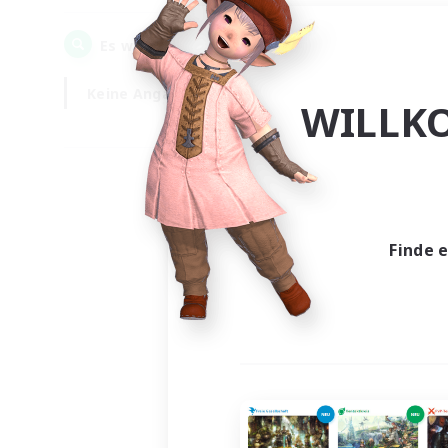
0
Es wurden
Gesuche gefunden!
Keine Angabe
Wochentags
WILLK
Finde 
Es wur
Nich