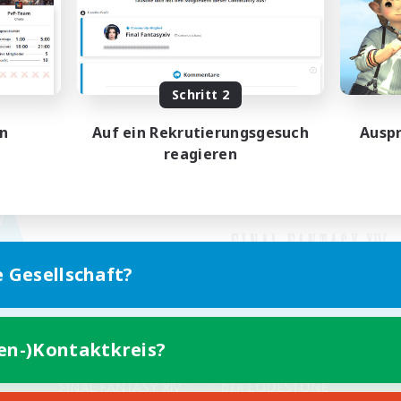
Schritt 2
en
Auf ein Rekrutierungsgesuch
Auspr
reagieren
e Gesellschaft?
ten-)Kontaktkreis?
Version für Mobilgeräte