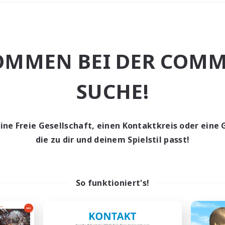
Wochenende
＃Studentenfreun
OMMEN BEI DER COMM
SUCHE!
eine Freie Gesellschaft, einen Kontaktkreis oder eine 
0 Gesuche
die zu dir und deinem Spielstil passt!
den keine Gesuche ge
So funktioniert's!
t aufgeben! Versuche es mit anderen Suchfil