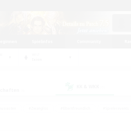
beginnen
Spielinfos
Community
Ra
UM
WELT
Ixion
KK & WKK
(0)
schaften
(0)
husiasten
#Zwanglos
#Elternfreundlich
#Spielerevents
#Unterkunft-Enthusiasten
#Glamour-Enthusiasten
#Schatzkart
dcore
#Hochstufige Inhalte
#Hobbys/Interessen
#Lore-