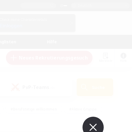
Deutsch
Check deine Charakterdetails
Einloggen
nglisten
Hilfe
Neues Rekrutierungsgesuch
Merkliste
Hilfe
PvP-Teams
Suche
(0)
#Berufstätige willkommen
#Aktive Gruppe
en
#Handwerker/Sammler
#Hohe Jagd
Enthusiasten
#PvP-Enthusiasten