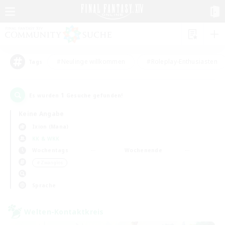
#Neulinge willkommen
#Roleplay-Enthusiasten
Tags
1
Es wurden
Gesuche gefunden!
Keine Angabe
Ixion (Mana)
KK & WKK
Wochentags
Wochenende
＃Zwanglos
Sprache
Welten-Kontaktkreis