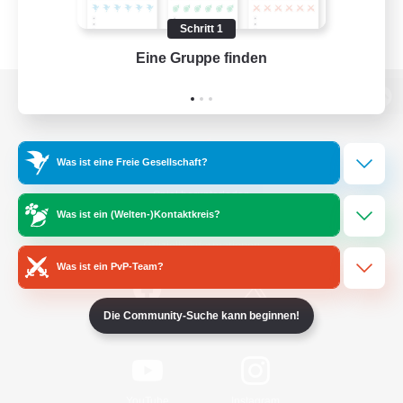
Schritt 1
Eine Gruppe finden
Auf 
Zur PC-Seite
Was ist eine Freie Gesellschaft?
Spiel herunterladen
Was ist ein (Welten-)Kontaktkreis?
Offizielle Informationen
Was ist ein PvP-Team?
Die Community-Suche kann beginnen!
/
Facebook
X
News
YouTube
Instagram