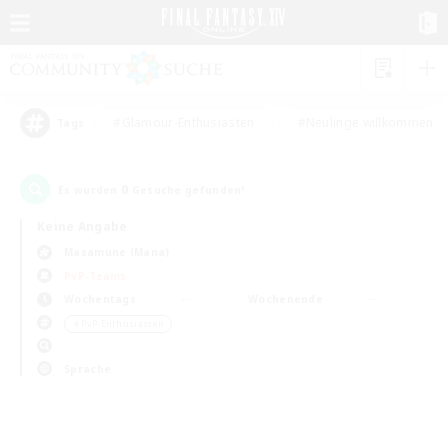
#Glamour-Enthusiasten
#Neulinge willkommen
Tags
0
Es wurden
Gesuche gefunden!
Keine Angabe
Masamune (Mana)
PvP-Teams
Wochentags
Wochenende
＃PvP-Enthusiasten
Sprache