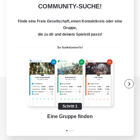
COMMUNITY-SUCHE!
Finde eine Freie Gesellschaft, einen Kontaktkreis oder eine
Gruppe,
die zu dir und deinem Spielstil passt!
So funktioniert's!
Zur PC-Seite
Schritt 1
Eine Gruppe finden
Auf 
Spiel herunterladen
Offizielle Informationen