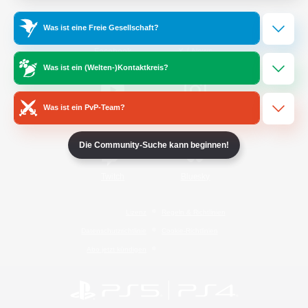
Was ist eine Freie Gesellschaft?
/
Facebook
X
News
Was ist ein (Welten-)Kontaktkreis?
Was ist ein PvP-Team?
YouTube
Instagram
Die Community-Suche kann beginnen!
Twitch
Bluesky
Lizenz
Regeln & Richtlinien
Datenschutzrichtlinie
Cookie-Richtlinien
Abo jetzt kündigen