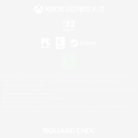
©2026 Sony Interactive Entertainment LLC."PlayStation Family Mark", "PlayStation", "PS5
logo", "PS5", "PS4 logo" and "PS4" are registered trademarks or trademarks of Sony
Interactive Entertainment Inc.
Microsoft, the XBOX Sphere mark, the Series X|S logo and XBOX Series X|S are trademarks
of the Microsoft group of companies.
Nintendo Switch is a trademark of Nintendo.
Mac is a trademark of Apple Inc.
©2026 Valve Corporation. Steam and the Steam logo are trademarks and/or registered
trademarks of Valve Corporation in the U.S. and/or other countries.