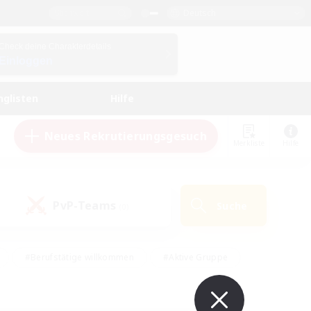
Deutsch
Check deine Charakterdetails
Einloggen
nglisten
Hilfe
Neues Rekrutierungsgesuch
Merkliste
Hilfe
PvP-Teams
Suche
(0)
#Berufstätige willkommen
#Aktive Gruppe
#Schatzkarten
#Screenshot-Enthusiasten
Interessen
#PvP-Enthusiasten