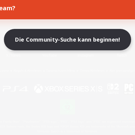
Team?
Spiel herunterladen
Offizielle Informationen
Die Community-Suche kann beginnen!
X
/
News
YouTube
Instagram
Twitch
Lizenz
Regeln & Richtlinien
Datenschutzrichtlinie
Cookie-Richtlinien
Abo jetzt kündige
 Family Mark", "PlayStation", "PS5 logo", "PS5", "PS4 logo" and "PS4" are registered trademark
XBOX Sphere mark, the Series X|S logo and XBOX Series X|S are trademarks of the Microsoft gro
Nintendo Switch is a trademark of Nintendo.