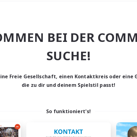
Wochenende
＃Hardcore
OMMEN BEI DER COMM
SUCHE!
eine Freie Gesellschaft, einen Kontaktkreis oder eine 
0 Gesuche
die zu dir und deinem Spielstil passt!
den keine Gesuche ge
So funktioniert's!
t aufgeben! Versuche es mit anderen Suchfil