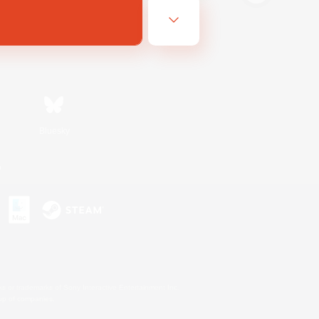
Bluesky
n
s or trademarks of Sony Interactive Entertainment Inc.
up of companies.