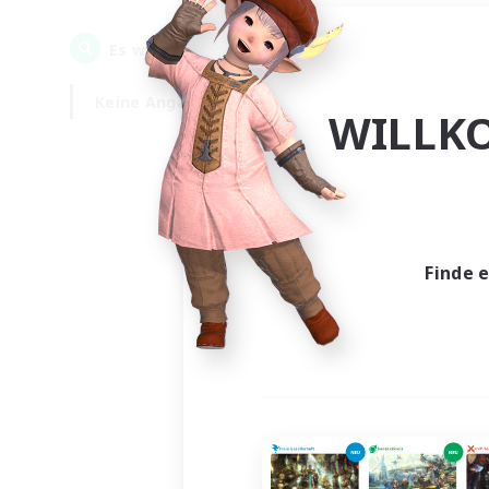
0
Es wurden
Gesuche gefunden!
Keine Angabe
Wochentags
WILLK
Finde 
Es wur
Nich