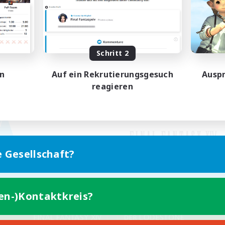
Schritt 2
en
Auf ein Rekrutierungsgesuch
Auspr
reagieren
e Gesellschaft?
ten-)Kontaktkreis?
Version für Mobilgeräte