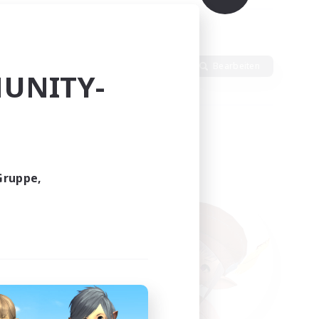
Sprache
Bearbeiten
UNITY-
Gruppe,
funden.
tern!