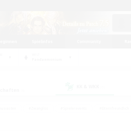
beginnen
Spielinfos
Community
Ra
UM
WELT
Pandaemonium
KK & WKK
(0)
schaften
(0)
husiasten
#Zwanglos
#Spielerevents
#Elternfreundlich
#Unterkunft-Enthusiasten
#Studentenfreundlich
#Hardcore
gd
#Handwerker/Sammler
#Lore-Enthusiasten
#Hobbys/