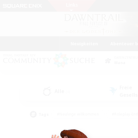
Neuigkeiten
Abenteuer 
DATENZENTR
Mana
Freie
Alle
(0)
Gesell
Tags
#Neulinge willkommen
#Roleplay-Ent
#Mehrsprachig
#Glamour-Enthusiasten
#Hochstufige Inhalte
#Hohe Ja