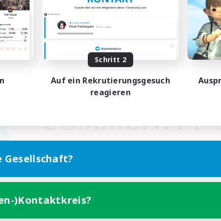
Schritt 2
en
Auf ein Rekrutierungsgesuch
Auspr
reagieren
e Gesellschaft?
ten-)Kontaktkreis?
Version für Mobilgeräte