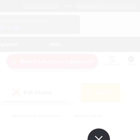
Deutsch
Check deine Charakterdetails
Einloggen
nglisten
Hilfe
Neues Rekrutierungsgesuch
Merkliste
Hilfe
PvP-Teams
Suche
(0)
#Berufstätige willkommen
#Aktive Gruppe
en
#Handwerker/Sammler
#Hohe Jagd
Enthusiasten
#PvP-Enthusiasten