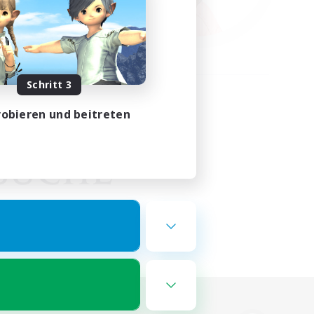
Schritt 3
obieren und beitreten