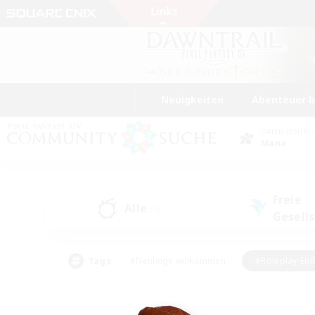
Neuigkeiten
Abenteuer 
DATENZENTR
Mana
Freie
Alle
(0)
Gesell
Tags
#Neulinge willkommen
#Roleplay-Ent
#Mehrsprachig
#Studentenfreundlich
#Screenshot-Enthusiasten
#Har