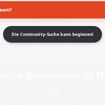
Team?
Spiel herunterladen
Offizielle Informationen
Die Community-Suche kann beginnen!
X
/
News
YouTube
Instagram
Twitch
Lizenz
Regeln & Richtlinien
Datenschutzrichtlinie
Cookie-Richtlinien
Abo jetzt kündige
 Family Mark", "PlayStation", "PS5 logo", "PS5", "PS4 logo" and "PS4" are registered trademark