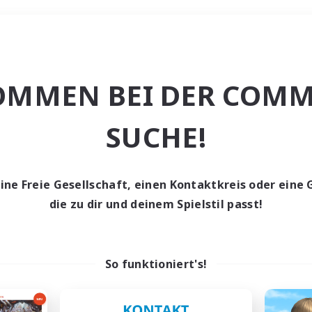
Wochenende
OMMEN BEI DER COMM
e
SUCHE!
eine Freie Gesellschaft, einen Kontaktkreis oder eine 
die zu dir und deinem Spielstil passt!
0 Gesuche
den keine Gesuche ge
So funktioniert's!
t aufgeben! Versuche es mit anderen Suchfil