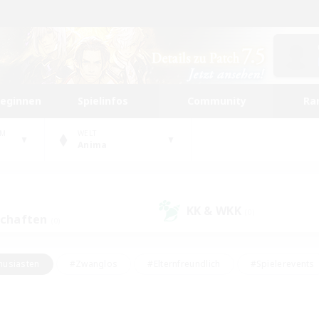
beginnen
Spielinfos
Community
Ra
UM
WELT
Anima
KK & WKK
(0)
schaften
(0)
husiasten
#Zwanglos
#Elternfreundlich
#Spielerevents
#Unterkunft-Enthusiasten
#Glamour-Enthusiasten
#Schatzkart
dcore
#Hochstufige Inhalte
#Hobbys/Interessen
#Lore-