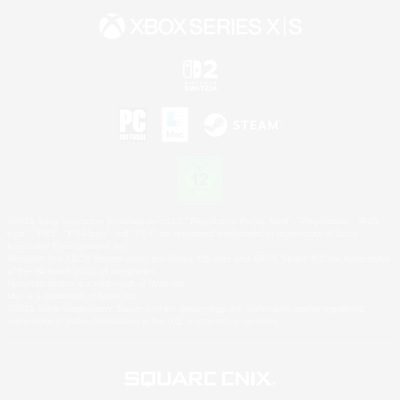
©2026 Sony Interactive Entertainment LLC."PlayStation Family Mark", "PlayStation", "PS5
logo", "PS5", "PS4 logo" and "PS4" are registered trademarks or trademarks of Sony
Interactive Entertainment Inc.
Microsoft, the XBOX Sphere mark, the Series X|S logo and XBOX Series X|S are trademarks
of the Microsoft group of companies.
Nintendo Switch is a trademark of Nintendo.
Mac is a trademark of Apple Inc.
©2026 Valve Corporation. Steam and the Steam logo are trademarks and/or registered
trademarks of Valve Corporation in the U.S. and/or other countries.