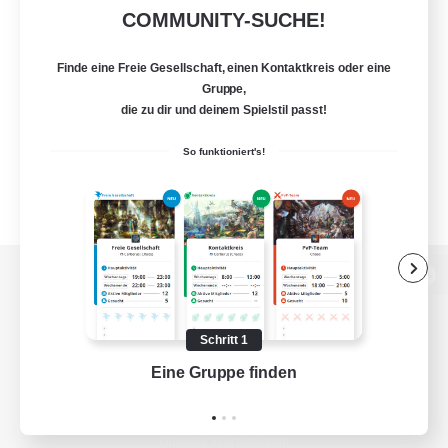
COMMUNITY-SUCHE!
Finde eine Freie Gesellschaft, einen Kontaktkreis oder eine
Gruppe,
die zu dir und deinem Spielstil passt!
So funktioniert's!
Zur PC-Seite
Schritt 1
Eine Gruppe finden
Auf 
Spiel herunterladen
Offizielle Informationen