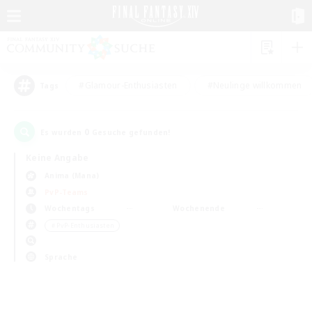
#Glamour-Enthusiasten
#Neulinge willkommen
Tags
0
Es wurden
Gesuche gefunden!
Keine Angabe
Anima (Mana)
PvP-Teams
Wochentags
Wochenende
＃PvP-Enthusiasten
Sprache