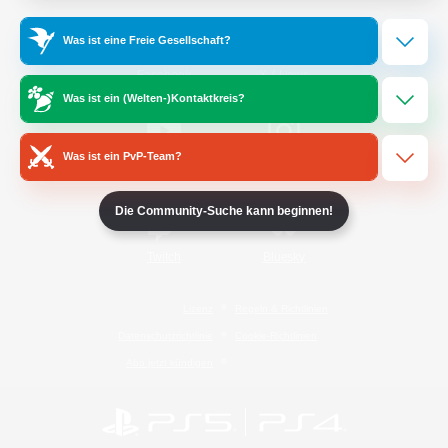
Was ist eine Freie Gesellschaft?
/
Facebook
X
News
Was ist ein (Welten-)Kontaktkreis?
Was ist ein PvP-Team?
YouTube
Instagram
Die Community-Suche kann beginnen!
Twitch
Bluesky
Lizenz
Regeln & Richtlinien
Datenschutzrichtlinie
Cookie-Richtlinien
Abo jetzt kündigen