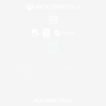
©2026 Sony Interactive Entertainment LLC."PlayStation Family Mark", "PlayStation", "PS5
logo", "PS5", "PS4 logo" and "PS4" are registered trademarks or trademarks of Sony
Interactive Entertainment Inc.
Microsoft, the XBOX Sphere mark, the Series X|S logo and XBOX Series X|S are trademarks
of the Microsoft group of companies.
Nintendo Switch is a trademark of Nintendo.
Mac is a trademark of Apple Inc.
©2026 Valve Corporation. Steam and the Steam logo are trademarks and/or registered
trademarks of Valve Corporation in the U.S. and/or other countries.