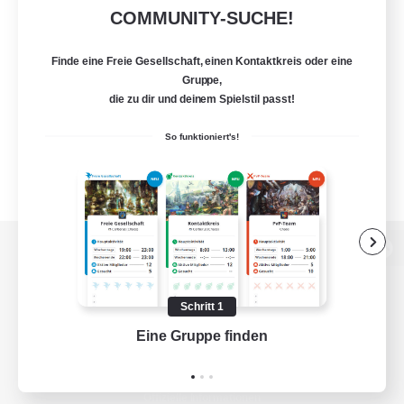
COMMUNITY-SUCHE!
Finde eine Freie Gesellschaft, einen Kontaktkreis oder eine
Gruppe,
die zu dir und deinem Spielstil passt!
So funktioniert's!
Zur PC-Seite
Schritt 1
Eine Gruppe finden
Auf 
Spiel herunterladen
Offizielle Informationen