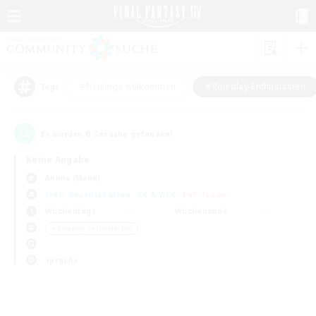
#Neulinge willkommen
#Roleplay-Enthusiasten
Tags
0
Es wurden
Gesuche gefunden!
Keine Angabe
Anima (Mana)
Freie Gesellschaften
KK & WKK
PvP-Teams
Wochentags
Wochenende
＃Roleplay-Enthusiasten
Sprache